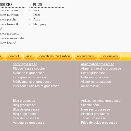
SSIERS
PLUS
siers minceur
Jeux
siers nutrition
Infos
siers psycho
Astro
siers forme &
Shopping
té
siers grossesse
siers maman bébé
siers beauté
s
contact
aide
conditions d'utilisation
recrutement
partenaires
Santé grossesse
Alimentation grossesse
Risque fausse couche
Aliments interdits grossesse
Maux de la grossesse
Fer et grossesse
Echographie grossesse
Nutrition grossesse
Médicaments et grossesse
Vitamines grossesse
Infections urinaires et grossesse
Acide folique
Blog grossesse
Articles de blogs grossesse
Blog grossesse
Sucette bébé
Blog de grossesse
Nausées grossesse
Blog sage femme
Alcool et grossesse
Deni de grossesse
Tabac grossesse
Vergétures grossesse
Prise de poids grossesse