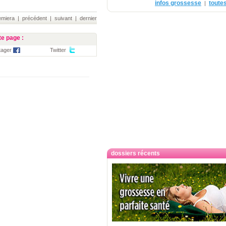
infos grossesse
toutes
|
iera | précédent | suivant | dernier
e page :
tager
Twitter
dossiers récents