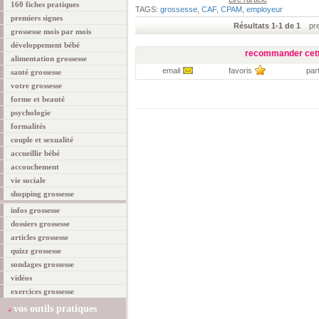
160 fiches pratiques
TAGS:
grossesse
,
CAF
,
CPAM
,
employeur
premiers signes
Résultats 1-1 de 1
prem
grossesse mois par mois
développement bébé
recommander cett
alimentation grossesse
email
favoris
par
santé grossesse
votre grossesse
forme et beauté
psychologie
formalités
couple et sexualité
accueillir bébé
accouchement
vie sociale
shopping grossesse
infos grossesse
dossiers grossesse
articles grossesse
quizz grossesse
sondages grossesse
vidéos
exercices grossesse
vos outils pratiques