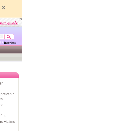
isite guidée
457
inscrites
er
prévenir
es
use
réels
re victime