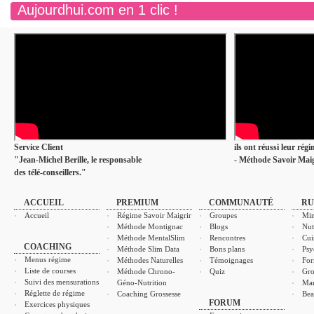
Aujourdhui.com en 1 clic !
Service Client
ils ont réussi leur rég
"Jean-Michel Berille, le responsable
- Méthode Savoir Maig
des télé-conseillers."
ACCUEIL
PREMIUM
COMMUNAUTÉ
RU
Accueil
Régime Savoir Maigrir
Groupes
Min
Méthode Montignac
Blogs
Nut
Méthode MentalSlim
Rencontres
Cui
COACHING
Méthode Slim Data
Bons plans
Psy
Menus régime
Méthodes Naturelles
Témoignages
For
Liste de courses
Méthode Chrono-
Quiz
Gro
Suivi des mensurations
Géno-Nutrition
Ma
Réglette de régime
Coaching Grossesse
Bea
FORUM
Exercices physiques