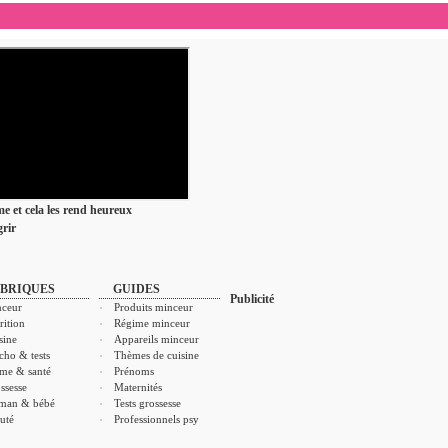
ime et cela les rend heureux
rir
BRIQUES
GUIDES
Publicité
ceur
Produits minceur
rition
Régime minceur
sine
Appareils minceur
cho & tests
Thèmes de cuisine
me & santé
Prénoms
ssesse
Maternités
man & bébé
Tests grossesse
uté
Professionnels psy