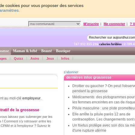
on de cookies pour vous proposer des services
paramètres.
M'inscrire
|
Me connecter
|
? V
747 332 355 865
calories brûlées
| 2 709 
ssesse
Maman & bébé
Beauté
Boutique
ages
Quizz
Astro
Jeux
Infos
s'abonner
dernières infos grossesse
Droitier ou gaucher ? On peut l'observ
pendant la grossesse
Médicaments: des pictogrammes pour 
nt au mot-clé
employeur
.
les femmes enceintes en cas de risqu
Pilule masculine : une piste promette
ratif de la grossesse
Elle arrête la pilule parès 12 ans de
 vous laissez pas submerger par les
contraception. Les changements sont 
 ! Comment s’y retrouver entre les
Un foetus protège avec son dos sa mè
a CPAM et à l’employeur ? Suivez le
d'une rupture utérine