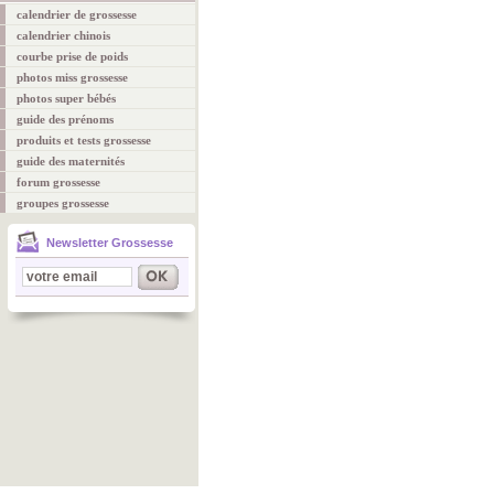
calendrier de grossesse
calendrier chinois
courbe prise de poids
photos miss grossesse
photos super bébés
guide des prénoms
produits et tests grossesse
guide des maternités
forum grossesse
groupes grossesse
Newsletter Grossesse