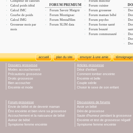
Compteur de calories
Forum minceur
FORUM PREMIUM
DO
Calcul poids idéal
Forum cuisine
Calcul IMC
Forum Savoir Maigrir
Forum grossesse
Dos
Courbe de poids
Forum Montignac
Forum maman bébé
Dos
Calcul IMG
Forum MentalSlim
Forum psycho
Dos
Grossesse mois par
Forum SLIM data
Forum forme santé
Dos
mois
Forum beauté
san
Forum communauté
Dos
Dos
Dos
accueil
plan du site
envoyer à une amie
témoignage
Dossiers grossesse
Articles grossesse
Modes accouchement
Désir d'enfant
Précautions grossesse
Comment tomber enceinte
Droits grossesse
Enceinte et belle
Bien accoucher
Couple stérile
Enceinte et mode
Choisir le sexe de son enfant
Forum grossesse
Discussions de forums
Envie de bébé et de devenir maman
Avoir un bébé
Être enceinte et bien vivre sa grossesse
Déni de grossesse
Accouchement et la naissance de bébé
Saute d'humeur pendant la grossesse
Autour de bébé
Enceinte et test de grossesse négatif
Symptome femme enceinte
Symptome femme enceinte