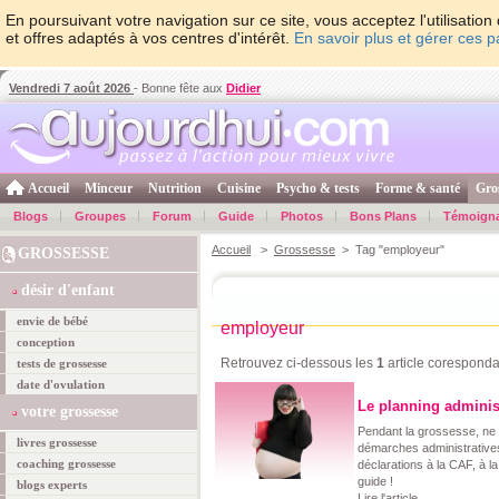
En poursuivant votre navigation sur ce site, vous acceptez l'utilisati
et offres adaptés à vos centres d'intérêt.
En savoir plus et gérer ces 
Vendredi 7 août 2026
- Bonne fête aux
Didier
Accueil
Minceur
Nutrition
Cuisine
Psycho & tests
Forme & santé
Gro
Blogs
Groupes
Forum
Guide
Photos
Bons Plans
Témoign
Accueil
>
Grossesse
> Tag "employeur"
GROSSESSE
désir d'enfant
envie de bébé
employeur
conception
Retrouvez ci-dessous les
1
article coresponda
tests de grossesse
date d'ovulation
Le planning administ
votre grossesse
Pendant la grossesse, ne
livres grossesse
démarches administratives
coaching grossesse
déclarations à la CAF, à l
guide !
blogs experts
Lire l'article