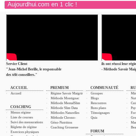
Aujourdhui.com en 1 clic !
Service Client
ils ont réussi leur rég
"Jean-Michel Berille, le responsable
- Méthode Savoir Maig
des télé-conseillers."
ACCUEIL
PREMIUM
COMMUNAUTÉ
RU
Accueil
Régime Savoir Maigrir
Groupes
Min
Méthode Montignac
Blogs
Nut
Méthode MentalSlim
Rencontres
Cui
COACHING
Méthode Slim Data
Bons plans
Psy
Menus régime
Méthodes Naturelles
Témoignages
For
Liste de courses
Méthode Chrono-
Quiz
Gro
Suivi des mensurations
Géno-Nutrition
Ma
Réglette de régime
Coaching Grossesse
Bea
FORUM
Exercices physiques