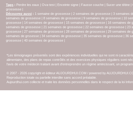
Tags
:
Perdre les eaux
|
Ova-test
|
Enceinte signe
|
Fausse couche
|
Sucer une tétine
|
grossesse
|
Découvrez aussi
:
1 semaine de grossesse
|
2 semaines de grossesse
|
3 semaines d
semaines de grossesse
|
8 semaines de grossesse
|
9 semaines de grossesse
|
10 se
grossesse
|
14 semaines de grossesse
|
15 semaines de grossesse
|
16 semaines de 
semaines de grossesse
|
21 semaines de grossesse
|
22 semaines de grossesse
|
23 
grossesse
|
27 semaines de grossesse
|
28 semaines de grossesse
|
29 semaines de 
semaines de grssesse
|
34 semaines de grossesse
|
35 semaines de grossesse
|
36 s
grossesse
|
40 semaines de grossesse
|
*Les témoignages présentés sont des expériences individuelles qui ne sont ni caractéri
alimentaire, des plans de repas contrôlés et des exercices physiques réguliers sont n
l'avis de votre médecin traitant avant d'entreprendre un régime amincissant, un programm
© 2007 - 2026 copyright et éditeur AUJOURDHUI.COM / powered by AUJOURDHUI.
Reproduction totale ou partielle interdite sans accord préalable.
Aujourdhui.com collecte et traite les données personnelles dans le respect de la loi Inf