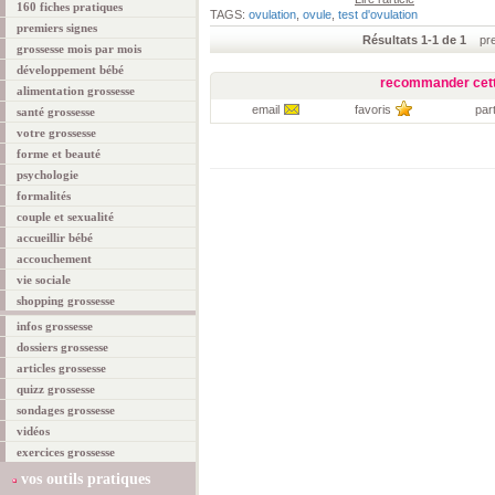
160 fiches pratiques
TAGS:
ovulation
,
ovule
,
test d'ovulation
premiers signes
Résultats 1-1 de 1
prem
grossesse mois par mois
développement bébé
recommander cett
alimentation grossesse
email
favoris
par
santé grossesse
votre grossesse
forme et beauté
psychologie
formalités
couple et sexualité
accueillir bébé
accouchement
vie sociale
shopping grossesse
infos grossesse
dossiers grossesse
articles grossesse
quizz grossesse
sondages grossesse
vidéos
exercices grossesse
vos outils pratiques