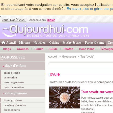
En poursuivant votre navigation sur ce site, vous acceptez l'utilisati
et offres adaptés à vos centres d'intérêt.
En savoir plus et gérer ces 
Jeudi 6 août 2026
- Bonne fête aux
Didier
Accueil
Minceur
Nutrition
Cuisine
Psycho & tests
Forme & santé
Gro
Blogs
Groupes
Forum
Guide
Photos
Bons Plans
Témoign
Accueil
>
Grossesse
> Tag "ovule"
GROSSESSE
désir d'enfant
envie de bébé
ovule
conception
Retrouvez ci-dessous les
1
article coresponda
tests de grossesse
date d'ovulation
Tout savoir sur votr
votre grossesse
Pour mieux savoir quel es
livres grossesse
bébé, il est essentiel de 
coaching grossesse
a-t-elle lieu ? Comment la
questions !
blogs experts
Lire l'article