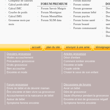
Compteur de calories
Forum minceur
FORUM PREMIUM
DO
Calcul poids idéal
Forum cuisine
Calcul IMC
Forum Savoir Maigrir
Forum grossesse
Dos
Courbe de poids
Forum Montignac
Forum maman bébé
Dos
Calcul IMG
Forum MentalSlim
Forum psycho
Dos
Grossesse mois par
Forum SLIM data
Forum forme santé
Dos
mois
Forum beauté
san
Forum communauté
Dos
Dos
Dos
accueil
plan du site
envoyer à une amie
témoignage
Dossiers grossesse
Articles grossesse
Modes accouchement
Désir d'enfant
Précautions grossesse
Comment tomber enceinte
Droits grossesse
Enceinte et belle
Bien accoucher
Couple stérile
Enceinte et mode
Choisir le sexe de son enfant
Forum grossesse
Discussions de forums
Envie de bébé et de devenir maman
Avoir un bébé
Être enceinte et bien vivre sa grossesse
Déni de grossesse
Accouchement et la naissance de bébé
Saute d'humeur pendant la grossesse
Autour de bébé
Enceinte et test de grossesse négatif
Symptome femme enceinte
Symptome femme enceinte