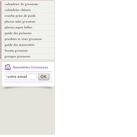
calendrier de grossesse
calendrier chinois
courbe prise de poids
photos miss grossesse
photos super bébés
guide des prénoms
produits et tests grossesse
guide des maternités
forum grossesse
groupes grossesse
Newsletter Grossesse