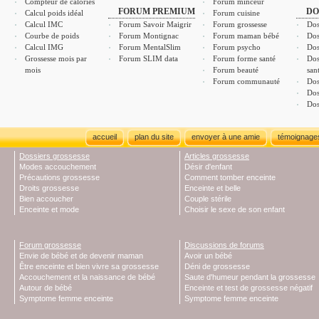
Compteur de calories
Forum minceur
FORUM PREMIUM
DO
Calcul poids idéal
Forum cuisine
Calcul IMC
Forum Savoir Maigrir
Forum grossesse
Dos
Courbe de poids
Forum Montignac
Forum maman bébé
Dos
Calcul IMG
Forum MentalSlim
Forum psycho
Dos
Grossesse mois par
Forum SLIM data
Forum forme santé
Dos
mois
Forum beauté
san
Forum communauté
Dos
Dos
Dos
accueil
plan du site
envoyer à une amie
témoignage
Dossiers grossesse
Articles grossesse
Modes accouchement
Désir d'enfant
Précautions grossesse
Comment tomber enceinte
Droits grossesse
Enceinte et belle
Bien accoucher
Couple stérile
Enceinte et mode
Choisir le sexe de son enfant
Forum grossesse
Discussions de forums
Envie de bébé et de devenir maman
Avoir un bébé
Être enceinte et bien vivre sa grossesse
Déni de grossesse
Accouchement et la naissance de bébé
Saute d'humeur pendant la grossesse
Autour de bébé
Enceinte et test de grossesse négatif
Symptome femme enceinte
Symptome femme enceinte