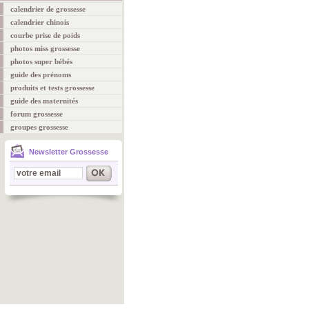
calendrier de grossesse
calendrier chinois
courbe prise de poids
photos miss grossesse
photos super bébés
guide des prénoms
produits et tests grossesse
guide des maternités
forum grossesse
groupes grossesse
Newsletter Grossesse