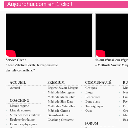
Aujourdhui.com en 1 clic !
Service Client
ils ont réussi leur rég
"Jean-Michel Berille, le responsable
- Méthode Savoir Maig
des télé-conseillers."
ACCUEIL
PREMIUM
COMMUNAUTÉ
RU
Accueil
Régime Savoir Maigrir
Groupes
Min
Méthode Montignac
Blogs
Nut
Méthode MentalSlim
Rencontres
Cui
COACHING
Méthode Slim Data
Bons plans
Psy
Menus régime
Méthodes Naturelles
Témoignages
For
Liste de courses
Méthode Chrono-
Quiz
Gro
Suivi des mensurations
Géno-Nutrition
Ma
Réglette de régime
Coaching Grossesse
Bea
FORUM
Exercices physiques