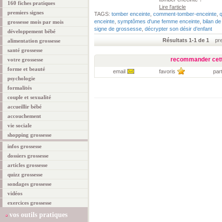
160 fiches pratiques
Lire l'article
premiers signes
TAGS:
tomber enceinte
,
comment-tomber-enceinte
,
enceinte
,
symptômes d'une femme enceinte
,
bilan de 
grossesse mois par mois
signe de grossesse
,
décrypter son désir d’enfant
développement bébé
Résultats 1-1 de 1
prem
alimentation grossesse
santé grossesse
recommander cett
votre grossesse
forme et beauté
email
favoris
par
psychologie
formalités
couple et sexualité
accueillir bébé
accouchement
vie sociale
shopping grossesse
infos grossesse
dossiers grossesse
articles grossesse
quizz grossesse
sondages grossesse
vidéos
exercices grossesse
vos outils pratiques