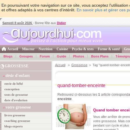
En poursuivant votre navigation sur ce site, vous acceptez l'utilisati
et offres adaptés à vos centres d'intérêt.
En savoir plus et gérer ces 
Samedi 8 août 2026
- Bonne fête aux
Didier
Accueil
Minceur
Nutrition
Cuisine
Psycho & tests
Forme & santé
Gro
Blogs
Groupes
Forum
Guide
Photos
Bons Plans
Témoign
Accueil
>
Grossesse
> Tag "quand-tomber-encein
GROSSESSE
désir d'enfant
envie de bébé
quand-tomber-enceinte
conception
Retrouvez ci-dessous les
1
article coresponda
tests de grossesse
enceinte
.
date d'ovulation
votre grossesse
Quand tomber encei
livres grossesse
Vous aller arrêter de prend
coaching grossesse
votre grossesse. Mais co
pendant son cycle et plu
blogs experts
tomber enceinte ?