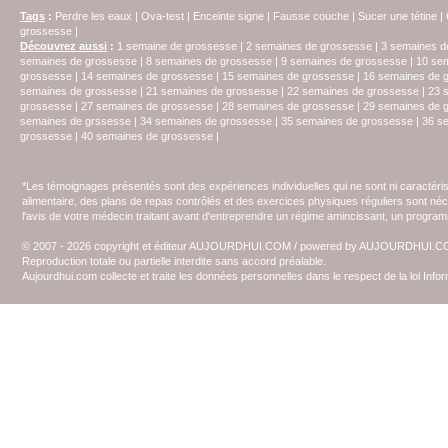
Tags
:
Perdre les eaux
|
Ova-test
|
Enceinte signe
|
Fausse couche
|
Sucer une tétine
|
grossesse
|
Découvrez aussi
:
1 semaine de grossesse
|
2 semaines de grossesse
|
3 semaines d
semaines de grossesse
|
8 semaines de grossesse
|
9 semaines de grossesse
|
10 se
grossesse
|
14 semaines de grossesse
|
15 semaines de grossesse
|
16 semaines de 
semaines de grossesse
|
21 semaines de grossesse
|
22 semaines de grossesse
|
23 
grossesse
|
27 semaines de grossesse
|
28 semaines de grossesse
|
29 semaines de 
semaines de grssesse
|
34 semaines de grossesse
|
35 semaines de grossesse
|
36 s
grossesse
|
40 semaines de grossesse
|
*Les témoignages présentés sont des expériences individuelles qui ne sont ni caractéri
alimentaire, des plans de repas contrôlés et des exercices physiques réguliers sont n
l'avis de votre médecin traitant avant d'entreprendre un régime amincissant, un programm
© 2007 - 2026 copyright et éditeur AUJOURDHUI.COM / powered by AUJOURDHUI.
Reproduction totale ou partielle interdite sans accord préalable.
Aujourdhui.com collecte et traite les données personnelles dans le respect de la loi Inf