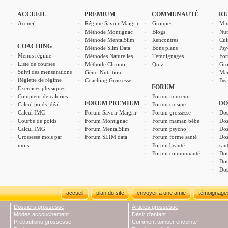
ACCUEIL
PREMIUM
COMMUNAUTÉ
RU
Accueil
Régime Savoir Maigrir
Groupes
Min
Méthode Montignac
Blogs
Nut
Méthode MentalSlim
Rencontres
Cui
COACHING
Méthode Slim Data
Bons plans
Psy
Menus régime
Méthodes Naturelles
Témoignages
For
Liste de courses
Méthode Chrono-
Quiz
Gro
Suivi des mensurations
Géno-Nutrition
Ma
Réglette de régime
Coaching Grossesse
Bea
FORUM
Exercices physiques
Compteur de calories
Forum minceur
FORUM PREMIUM
DO
Calcul poids idéal
Forum cuisine
Calcul IMC
Forum Savoir Maigrir
Forum grossesse
Dos
Courbe de poids
Forum Montignac
Forum maman bébé
Dos
Calcul IMG
Forum MentalSlim
Forum psycho
Dos
Grossesse mois par
Forum SLIM data
Forum forme santé
Dos
mois
Forum beauté
san
Forum communauté
Dos
Dos
Dos
accueil
plan du site
envoyer à une amie
témoignage
Dossiers grossesse
Articles grossesse
Modes accouchement
Désir d'enfant
Précautions grossesse
Comment tomber enceinte