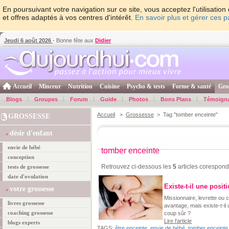
En poursuivant votre navigation sur ce site, vous acceptez l'utilisati
et offres adaptés à vos centres d'intérêt.
En savoir plus et gérer ces 
Jeudi 6 août 2026
- Bonne fête aux
Didier
Accueil
Minceur
Nutrition
Cuisine
Psycho & tests
Forme & santé
Gro
Blogs
Groupes
Forum
Guide
Photos
Bons Plans
Témoign
Accueil
>
Grossesse
> Tag "tomber enceinte"
GROSSESSE
désir d'enfant
envie de bébé
tomber enceinte
conception
Retrouvez ci-dessous les
5
articles corespond
tests de grossesse
date d'ovulation
Existe-t-il une posi
votre grossesse
Missionnaire, levrette ou c
livres grossesse
avantage, mais existe-t-il
coaching grossesse
coup sûr ?
Lire l'article
blogs experts
TAGS:
être enceinte
,
envie de bébé
,
tomber enceinte