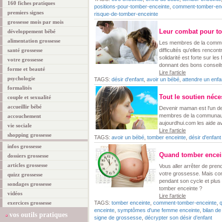
160 fiches pratiques
positions-pour-tomber-enceinte
,
comment-tomber-en
premiers signes
risque-de-tomber-enceinte
grossesse mois par mois
Leur combat pour to
développement bébé
alimentation grossesse
Les membres de la commun
santé grossesse
difficultés qu'elles rencon
solidarité est forte sur les
votre grossesse
donnant des bons conseil
forme et beauté
Lire l'article
psychologie
TAGS:
désir d'enfant
,
avoir un bébé
,
attendre un enf
formalités
Tout le soutien néc
couple et sexualité
accueillir bébé
Devenir maman est l'un de
membres de la communauté
accouchement
aujourdhui.com les aide a
vie sociale
Lire l'article
shopping grossesse
TAGS:
avoir un bébé
,
tomber enceinte
,
désir d'enfant
infos grossesse
Quand tomber encei
dossiers grossesse
articles grossesse
Vous aller arrêter de prend
votre grossesse. Mais co
quizz grossesse
pendant son cycle et plu
sondages grossesse
tomber enceinte ?
vidéos
Lire l'article
exercices grossesse
TAGS:
tomber enceinte
,
comment-tomber-enceinte
,
enceinte
,
symptômes d'une femme enceinte
,
bilan de 
vos outils pratiques
signe de grossesse
,
décrypter son désir d’enfant