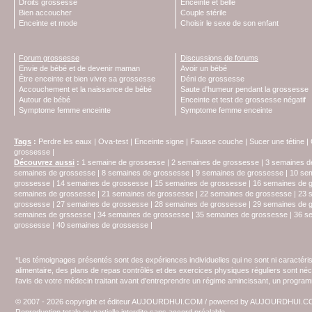
Droits grossesse
Enceinte et belle
Bien accoucher
Couple stérile
Enceinte et mode
Choisir le sexe de son enfant
Forum grossesse
Discussions de forums
Envie de bébé et de devenir maman
Avoir un bébé
Être enceinte et bien vivre sa grossesse
Déni de grossesse
Accouchement et la naissance de bébé
Saute d'humeur pendant la grossesse
Autour de bébé
Enceinte et test de grossesse négatif
Symptome femme enceinte
Symptome femme enceinte
Tags
:
Perdre les eaux
|
Ova-test
|
Enceinte signe
|
Fausse couche
|
Sucer une tétine
|
grossesse
|
Découvrez aussi
:
1 semaine de grossesse
|
2 semaines de grossesse
|
3 semaines d
semaines de grossesse
|
8 semaines de grossesse
|
9 semaines de grossesse
|
10 se
grossesse
|
14 semaines de grossesse
|
15 semaines de grossesse
|
16 semaines de 
semaines de grossesse
|
21 semaines de grossesse
|
22 semaines de grossesse
|
23 
grossesse
|
27 semaines de grossesse
|
28 semaines de grossesse
|
29 semaines de 
semaines de grssesse
|
34 semaines de grossesse
|
35 semaines de grossesse
|
36 s
grossesse
|
40 semaines de grossesse
|
*Les témoignages présentés sont des expériences individuelles qui ne sont ni caractéri
alimentaire, des plans de repas contrôlés et des exercices physiques réguliers sont n
l'avis de votre médecin traitant avant d'entreprendre un régime amincissant, un programm
© 2007 - 2026 copyright et éditeur AUJOURDHUI.COM / powered by AUJOURDHUI.