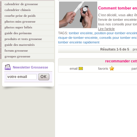
calendrier de grossesse
Comment tomber enc
calendrier chinois
C’est décidé, vous allez ê
courbe prise de poids
l’envie de tomber enceinte 
photos miss grossesse
tous nos conseils pour to
photos super bébés
Lire l'article
guide des prénoms
TAGS:
tomber enceinte
,
position-pour-tomber-encein
risque-de-tomber-enceinte
,
conseils pour tomber enc
produits et tests grossesse
tomber enceinte rapidement
guide des maternités
Résultats 1-5 de 5
prem
forum grossesse
groupes grossesse
recommander cett
Newsletter Grossesse
email
favoris
par