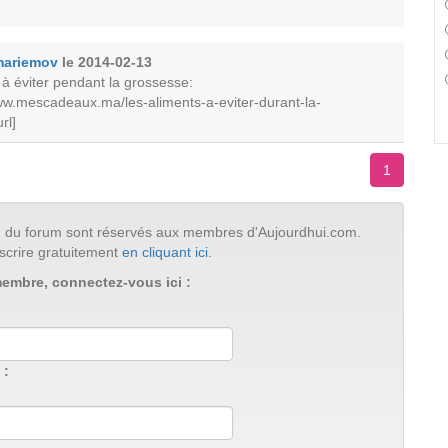
mariemov
le 2014-02-13
 à éviter pendant la grossesse:
/www.mescadeaux.ma/les-aliments-a-eviter-durant-la-
rl]
1
tion du forum sont réservés aux membres d'Aujourdhui.com.
scrire gratuitement
en cliquant ici
.
membre, connectez-vous ici :
 :