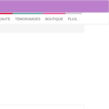
M'inscrire
|
Me connecter
|
? Visite guidée
EAUTE
TEMOIGNAGES
BOUTIQUE
PLUS...