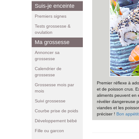
Suis-je enceinte
Premiers signes
Tests grossesse &
ovulation
Ma grossesse
Annoncer sa
grossesse
Calendrier de
grossesse
Premier réflexe à ado
Grossesse mois par
et de poisson crus. Ex
mois
aliments peuvent en ef
Suivi grossesse
révéler dangereuse p
viandes et les poiss
Courbe prise de poids
préciser !
Bon appétit
Développement bébé
Fille ou garcon