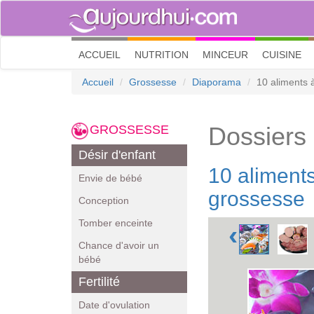
(current)
ACCUEIL
NUTRITION
MINCEUR
CUISINE
Accueil
Grossesse
Diaporama
10 aliments 
Dossiers
GROSSESSE
Désir d'enfant
10 aliments
Envie de bébé
grossesse
Conception
Tomber enceinte
‹
Chance d'avoir un
bébé
Fertilité
Date d'ovulation