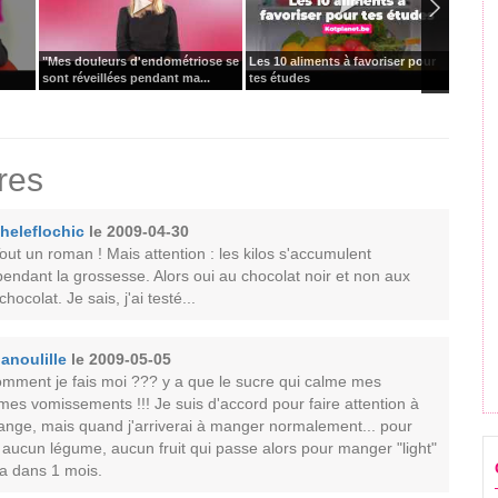
"Mes douleurs d'endométriose se
Les 10 aliments à favoriser pour
Peut-o
sont réveillées pendant ma...
tes études
pendan
res
heleflochic
le 2009-04-30
out un roman ! Mais attention : les kilos s'accumulent
 pendant la grossesse. Alors oui au chocolat noir et non aux
hocolat. Je sais, j'ai testé...
anoulille
le 2009-05-05
 comment je fais moi ??? y a que le sucre qui calme mes
es vomissements !!! Je suis d'accord pour faire attention à
ange, mais quand j'arriverai à manger normalement... pour
 a aucun légume, aucun fruit qui passe alors pour manger "light"
a dans 1 mois.