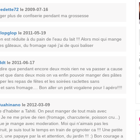
edette72
le 2009-07-16
nger plus de confiserie pendant ma grossesse
lopglop
le 2011-05-19
en est réduite à du pain de l'eau du lait !!! Alors moi qui mange
es gâteaux, du fromage rapé j'ai de quoi baliser
ldt
le 2011-06-17
 dire que pendant encore deux mois rien ne va passer a cause
et que dans deux mois on va enfin pouvoir manger des pâtes
Super les repas de fêtes et les soirées raclettes sans
 et sans fromage.... Bon aller un petit vogalene pour l apéro!!!!
Puahinano
le 2012-03-09
ce d'habiter a Tahiti. On peut manger de tout mais avec
Je ne me prive de rien (fromage, charcuterie, poisson cru...)
que je mange avec moderation. Moi qui n'aimais pas les
ruit, je suis tout le temps en train de grignoter ca !!! Une petite
ci, une papaye par la et attention, du jardin !!! :) Bon courage a