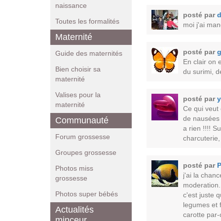
naissance
posté par
d
Toutes les formalités
moi j'ai ma
Maternité
posté par
g
Guide des maternités
En clair on 
Bien choisir sa
du surimi, d
maternité
Valises pour la
posté par
y
maternité
Ce qui veut
de nausées 
Communauté
a rien !!!! 
Forum grossesse
charcuterie,
Groupes grossesse
posté par
Photos miss
j'ai la chan
grossesse
moderation. 
Photos super bébés
c'est juste 
legumes et f
Actualités
carotte par-
minceur