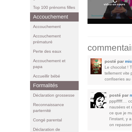
vidéo en cours
Top 100 prénoms filles
Accouchement
Accouchement
Accouchement
prématuré
commentai
Perte des eaux
Accouchement et
posté par
mic
papa
Le chocolat ! T
tellement vite
Accueillir bébé
confiseries au c
Formalités
posté par
n
Déclaration grossesse
pppfffff....
Reconnaissance
nausées et m
parternité
ce que je m
l'instant, y
Congé parental
on repasser
Déclaration de