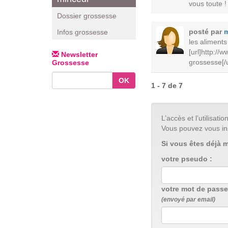
vous toute !
Dossier grossesse
posté par
Infos grossesse
les aliments
[url]http:/
Newsletter
grossesse[/u
Grossesse
OK
1 - 7 de 7
L’accès et l’utilisa
Vous pouvez vous in
Si vous êtes déjà 
votre pseudo :
votre mot de passe
(envoyé par email)