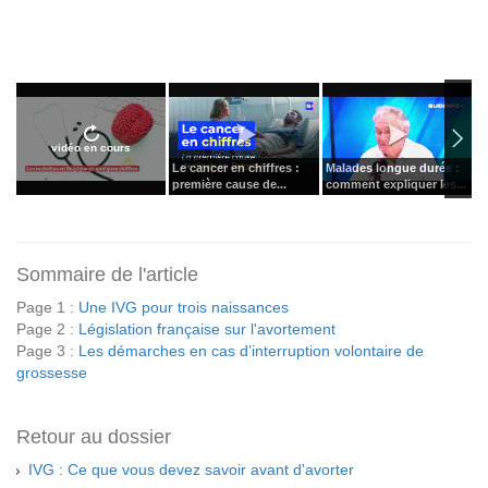
vidéo en cours
Le cancer en chiffres :
Malades longue durée :
L
première cause de...
comment expliquer les...
o
Sommaire de l'article
Page 1 :
Une IVG pour trois naissances
Page 2 :
Législation française sur l'avortement
Page 3 :
Les démarches en cas d’interruption volontaire de
grossesse
Retour au dossier
IVG : Ce que vous devez savoir avant d'avorter