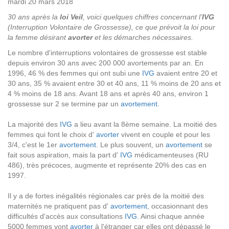
mardi 20 mars 2018
30 ans après la
loi Veil
, voici quelques chiffres concernant l’
IVG
(Interruption Volontaire de Grossesse), ce que prévoit la loi pour
la femme désirant
avorter
et les démarches nécessaires.
Le nombre d'interruptions volontaires de grossesse est stable
depuis environ 30 ans avec 200 000 avortements par an. En
1996, 46 % des femmes qui ont subi une
IVG
avaient entre 20 et
30 ans, 35 % avaient entre 30 et 40 ans, 11 % moins de 20 ans et
4 % moins de 18 ans. Avant 18 ans et après 40 ans, environ 1
grossesse sur 2 se termine par un
avortement
.
La majorité des
IVG
a lieu avant la 8ème semaine. La moitié des
femmes qui font le choix d'
avorter
vivent en couple et pour les
3/4, c'est le 1er
avortement
. Le plus souvent, un
avortement
se
fait sous aspiration, mais la part d'
IVG
médicamenteuses (RU
486), très précoces, augmente et représente 20% des cas en
1997.
Il y a de fortes inégalités régionales car près de la moitié des
maternités ne pratiquent pas d'
avortement
, occasionnant des
difficultés d'accès aux consultations
IVG
. Ainsi chaque année
5000 femmes vont
avorter
à l'étranger car elles ont dépassé le