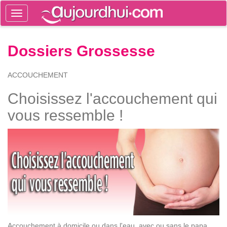
Toggle
navigation
Tog
Dossiers Grossesse
sea
ACCOUCHEMENT
Choisissez l'accouchement qui
vous ressemble !
Accouchement à domicile ou dans l'eau, avec ou sans le papa...