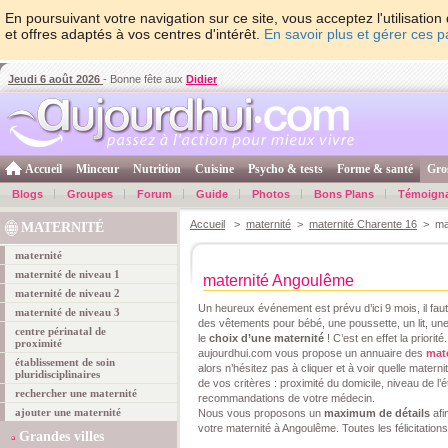
En poursuivant votre navigation sur ce site, vous acceptez l'utilisati
et offres adaptés à vos centres d'intérêt.
En savoir plus et gérer ces 
Jeudi 6 août 2026
- Bonne fête aux
Didier
Accueil
Minceur
Nutrition
Cuisine
Psycho & tests
Forme & santé
Gro
Blogs
Groupes
Forum
Guide
Photos
Bons Plans
Témoign
Accueil
>
maternité
>
maternité Charente 16
> mat
MATERNITÉ
maternité
maternité de niveau 1
maternité Angoulême
maternité de niveau 2
Un heureux événement est prévu d’ici 9 mois, il fa
maternité de niveau 3
des vêtements pour bébé, une poussette, un lit,
centre périnatal de
le
choix d’une maternité
! C’est en effet la priori
proximité
aujourdhui.com vous propose un annuaire des
mat
établissement de soin
alors n’hésitez pas à cliquer et à voir quelle matern
pluridisciplinaires
de vos critères : proximité du domicile, niveau de l
rechercher une maternité
recommandations de votre médecin.
ajouter une maternité
Nous vous proposons un
maximum de détails
afi
votre maternité à Angoulême. Toutes les félicitations
Grandes villes