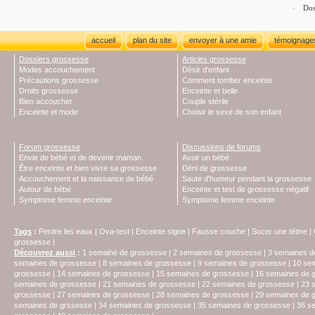
Dos
accueil
plan du site
envoyer à une amie
témoignage
Dossiers grossesse
Articles grossesse
Modes accouchement
Désir d'enfant
Précautions grossesse
Comment tomber enceinte
Droits grossesse
Enceinte et belle
Bien accoucher
Couple stérile
Enceinte et mode
Choisir le sexe de son enfant
Forum grossesse
Discussions de forums
Envie de bébé et de devenir maman
Avoir un bébé
Être enceinte et bien vivre sa grossesse
Déni de grossesse
Accouchement et la naissance de bébé
Saute d'humeur pendant la grossesse
Autour de bébé
Enceinte et test de grossesse négatif
Symptome femme enceinte
Symptome femme enceinte
Tags
:
Perdre les eaux
|
Ova-test
|
Enceinte signe
|
Fausse couche
|
Sucer une tétine
|
grossesse
|
Découvrez aussi
:
1 semaine de grossesse
|
2 semaines de grossesse
|
3 semaines d
semaines de grossesse
|
8 semaines de grossesse
|
9 semaines de grossesse
|
10 se
grossesse
|
14 semaines de grossesse
|
15 semaines de grossesse
|
16 semaines de 
semaines de grossesse
|
21 semaines de grossesse
|
22 semaines de grossesse
|
23 
grossesse
|
27 semaines de grossesse
|
28 semaines de grossesse
|
29 semaines de 
semaines de grssesse
|
34 semaines de grossesse
|
35 semaines de grossesse
|
36 s