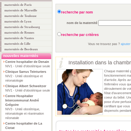
maternités de Paris
maternités de Marseille
recherche par nom
maternités de Toulouse
maternités de Lyon
nom de la maternité
maternités de Strasbourg
maternités de Rennes
recherche par critères
maternités de Nantes
maternités de Lille
Vous ne trouvez pas ?
ajouter
maternités de Bordeaux
nouvelles maternités
Installation dans la chamb
Centre hospitalier de Denain
NIV1 - Unité d'obstétrique seule
Chaque maternité 
Clinique Sarrus Teinturiers
fonctionnement mai
NIV2 - Unité obstétrique et
d'arrivée. Après av
néonatologie
l'infirmière vous q
Clinique Albert Schweitzer
déroulement de vot
NIV1 - Unité d'obstétrique seule
l'état d'avancement
Centre Hospitalier
coeur du bébé. Une 
Intercommunal André
pose d'une perfusi
Grégoire
certifiant que vous
NIV3 - Unité obstétrique,
dispensés pendant
néonatologie et réanimation
néonatale
Centre hospitalier de La
Ciotat