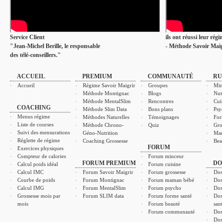
Service Client
ils ont réussi leur rég
"Jean-Michel Berille, le responsable
- Méthode Savoir Maig
des télé-conseillers."
ACCUEIL
PREMIUM
COMMUNAUTÉ
RU
Accueil
Régime Savoir Maigrir
Groupes
Min
Méthode Montignac
Blogs
Nut
Méthode MentalSlim
Rencontres
Cui
COACHING
Méthode Slim Data
Bons plans
Psy
Menus régime
Méthodes Naturelles
Témoignages
For
Liste de courses
Méthode Chrono-
Quiz
Gro
Suivi des mensurations
Géno-Nutrition
Ma
Réglette de régime
Coaching Grossesse
Bea
FORUM
Exercices physiques
Compteur de calories
Forum minceur
FORUM PREMIUM
DO
Calcul poids idéal
Forum cuisine
Calcul IMC
Forum Savoir Maigrir
Forum grossesse
Dos
Courbe de poids
Forum Montignac
Forum maman bébé
Dos
Calcul IMG
Forum MentalSlim
Forum psycho
Dos
Grossesse mois par
Forum SLIM data
Forum forme santé
Dos
mois
Forum beauté
san
Forum communauté
Dos
Dos