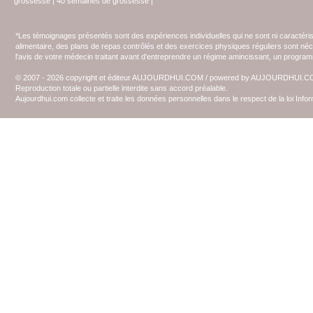
grossesse
|
40 semaines de grossesse
|
*Les témoignages présentés sont des expériences individuelles qui ne sont ni caractéri
alimentaire, des plans de repas contrôlés et des exercices physiques réguliers sont n
l'avis de votre médecin traitant avant d'entreprendre un régime amincissant, un programm
© 2007 - 2026 copyright et éditeur AUJOURDHUI.COM / powered by AUJOURDHUI.
Reproduction totale ou partielle interdite sans accord préalable.
Aujourdhui.com collecte et traite les données personnelles dans le respect de la loi Inf