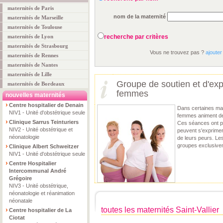
maternités de Paris
nom de la maternité
maternités de Marseille
maternités de Toulouse
maternités de Lyon
recherche par critères
maternités de Strasbourg
Vous ne trouvez pas ?
ajouter
maternités de Rennes
maternités de Nantes
maternités de Lille
Groupe de soutien et d'exp
maternités de Bordeaux
femmes
nouvelles maternités
Centre hospitalier de Denain
Dans certaines ma
NIV1 - Unité d'obstétrique seule
femmes animent d
Clinique Sarrus Teinturiers
Ces séances ont po
NIV2 - Unité obstétrique et
peuvent s'exprimer
néonatologie
de leurs peurs. Le
groupes exclusive
Clinique Albert Schweitzer
NIV1 - Unité d'obstétrique seule
Centre Hospitalier
Intercommunal André
Grégoire
NIV3 - Unité obstétrique,
néonatologie et réanimation
néonatale
toutes les maternités Saint-Vallier
Centre hospitalier de La
Ciotat