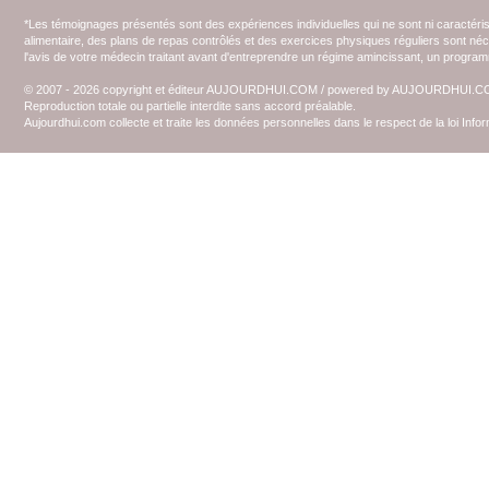
*Les témoignages présentés sont des expériences individuelles qui ne sont ni caractéri
alimentaire, des plans de repas contrôlés et des exercices physiques réguliers sont n
l'avis de votre médecin traitant avant d'entreprendre un régime amincissant, un programm
© 2007 - 2026 copyright et éditeur AUJOURDHUI.COM / powered by AUJOURDHUI.
Reproduction totale ou partielle interdite sans accord préalable.
Aujourdhui.com collecte et traite les données personnelles dans le respect de la loi Inf