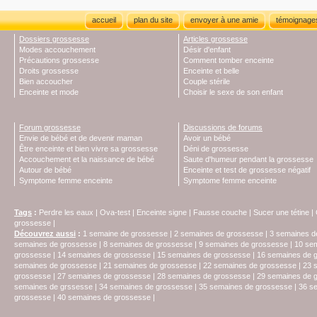
accueil
plan du site
envoyer à une amie
témoignage
Dossiers grossesse
Articles grossesse
Modes accouchement
Désir d'enfant
Précautions grossesse
Comment tomber enceinte
Droits grossesse
Enceinte et belle
Bien accoucher
Couple stérile
Enceinte et mode
Choisir le sexe de son enfant
Forum grossesse
Discussions de forums
Envie de bébé et de devenir maman
Avoir un bébé
Être enceinte et bien vivre sa grossesse
Déni de grossesse
Accouchement et la naissance de bébé
Saute d'humeur pendant la grossesse
Autour de bébé
Enceinte et test de grossesse négatif
Symptome femme enceinte
Symptome femme enceinte
Tags
:
Perdre les eaux
|
Ova-test
|
Enceinte signe
|
Fausse couche
|
Sucer une tétine
|
grossesse
|
Découvrez aussi
:
1 semaine de grossesse
|
2 semaines de grossesse
|
3 semaines d
semaines de grossesse
|
8 semaines de grossesse
|
9 semaines de grossesse
|
10 se
grossesse
|
14 semaines de grossesse
|
15 semaines de grossesse
|
16 semaines de 
semaines de grossesse
|
21 semaines de grossesse
|
22 semaines de grossesse
|
23 
grossesse
|
27 semaines de grossesse
|
28 semaines de grossesse
|
29 semaines de 
semaines de grssesse
|
34 semaines de grossesse
|
35 semaines de grossesse
|
36 s
grossesse
|
40 semaines de grossesse
|