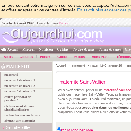
En poursuivant votre navigation sur ce site, vous acceptez l'utilisati
et offres adaptés à vos centres d'intérêt.
En savoir plus et gérer ces 
Vendredi 7 août 2026
- Bonne fête aux
Didier
Accueil
Minceur
Nutrition
Cuisine
Psycho & tests
Forme & santé
Gro
Blogs
Groupes
Forum
Guide
Photos
Bons Plans
Témoign
Accueil
>
maternité
>
maternité Charente 16
> mate
MATERNITÉ
maternité
maternité de niveau 1
maternité Saint-Vallier
maternité de niveau 2
Vous avez entendu parler d'une
maternité Saint-Va
maternité de niveau 3
guide des maternités Saint-Vallier. Trouvez la matern
centre périnatal de
avec aujourdhui.com ! La sécurité maximale, un pers
proximité
deux pas de chez vous... sur aujourdhui.com, trouve
établissement de soin
vous rêvez pour
accoucher dans les meilleures 
pluridisciplinaires
d'aujourdhui.com vous aident à bien choisir votre ma
rechercher une maternité
ajouter une maternité
Grandes villes
recherche par nom