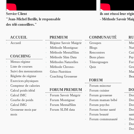
Service Client
ils ont réussi leur rég
"Jean-Michel Berille, le responsable
- Méthode Savoir Maig
des télé-conseillers."
ACCUEIL
PREMIUM
COMMUNAUTÉ
RU
Accueil
Régime Savoir Maigrir
Groupes
Min
Méthode Montignac
Blogs
Nut
Méthode MentalSlim
Rencontres
Cui
COACHING
Méthode Slim Data
Bons plans
Psy
Menus régime
Méthodes Naturelles
Témoignages
For
Liste de courses
Méthode Chrono-
Quiz
Gro
Suivi des mensurations
Géno-Nutrition
Ma
Réglette de régime
Coaching Grossesse
Bea
FORUM
Exercices physiques
Compteur de calories
Forum minceur
FORUM PREMIUM
DO
Calcul poids idéal
Forum cuisine
Calcul IMC
Forum Savoir Maigrir
Forum grossesse
Dos
Courbe de poids
Forum Montignac
Forum maman bébé
Dos
Calcul IMG
Forum MentalSlim
Forum psycho
Dos
Grossesse mois par
Forum SLIM data
Forum forme santé
Dos
mois
Forum beauté
san
Forum communauté
Dos
Dos
Dos