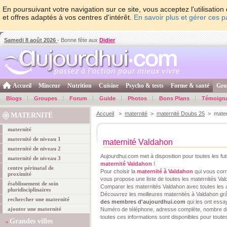
En poursuivant votre navigation sur ce site, vous acceptez l'utilisati
et offres adaptés à vos centres d'intérêt.
En savoir plus et gérer ces 
Samedi 8 août 2026
- Bonne fête aux
Didier
Accueil
Minceur
Nutrition
Cuisine
Psycho & tests
Forme & santé
Gro
Blogs
Groupes
Forum
Guide
Photos
Bons Plans
Témoign
Accueil
>
maternité
>
maternité Doubs 25
> matern
MATERNITÉ
maternité
maternité de niveau 1
maternité Valdahon
maternité de niveau 2
Aujourdhui.com met à disposition pour toutes les f
maternité de niveau 3
maternité Valdahon
!
centre périnatal de
Pour choisir la
maternité à Valdahon
qui vous corr
proximité
vous propose une liste de toutes les maternités Vald
établissement de soin
Comparer les maternités Valdahon avec toutes les a
pluridisciplinaires
Découvrez les meilleures maternités à Valdahon 
rechercher une maternité
des membres d'aujourdhui.com
qui les ont essa
ajouter une maternité
Numéro de téléphone, adresse complète, nombre de 
toutes ces informations sont disponibles pour toute
Grandes villes