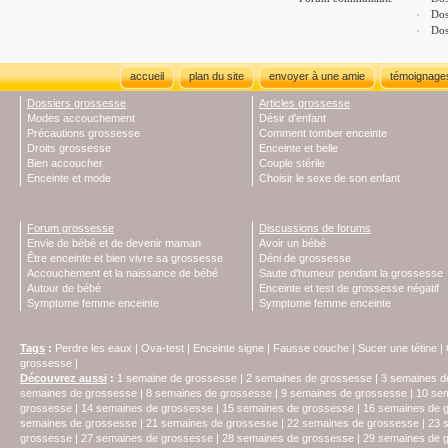
Dos
Dos
accueil
plan du site
envoyer à une amie
témoignage
Dossiers grossesse
Articles grossesse
Modes accouchement
Désir d'enfant
Précautions grossesse
Comment tomber enceinte
Droits grossesse
Enceinte et belle
Bien accoucher
Couple stérile
Enceinte et mode
Choisir le sexe de son enfant
Forum grossesse
Discussions de forums
Envie de bébé et de devenir maman
Avoir un bébé
Être enceinte et bien vivre sa grossesse
Déni de grossesse
Accouchement et la naissance de bébé
Saute d'humeur pendant la grossesse
Autour de bébé
Enceinte et test de grossesse négatif
Symptome femme enceinte
Symptome femme enceinte
Tags
:
Perdre les eaux
|
Ova-test
|
Enceinte signe
|
Fausse couche
|
Sucer une tétine
|
grossesse
|
Découvrez aussi
:
1 semaine de grossesse
|
2 semaines de grossesse
|
3 semaines d
semaines de grossesse
|
8 semaines de grossesse
|
9 semaines de grossesse
|
10 se
grossesse
|
14 semaines de grossesse
|
15 semaines de grossesse
|
16 semaines de 
semaines de grossesse
|
21 semaines de grossesse
|
22 semaines de grossesse
|
23 
grossesse
|
27 semaines de grossesse
|
28 semaines de grossesse
|
29 semaines de 