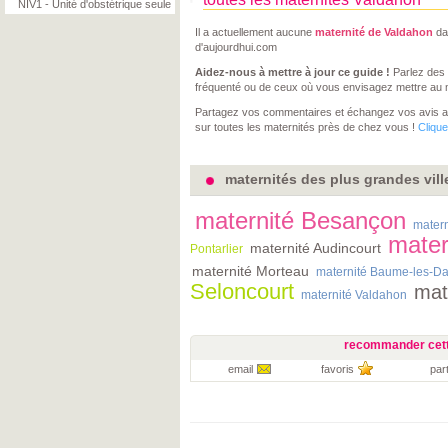
NIV1 - Unité d'obstétrique seule
Il a actuellement aucune
maternité de Valdahon
da
d'aujourdhui.com
Aidez-nous à mettre à jour ce guide !
Parlez des 
fréquenté ou de ceux où vous envisagez mettre au
Partagez vos commentaires et échangez vos avis 
sur toutes les maternités près de chez vous !
Clique
maternités des plus grandes vil
maternité Besançon
matern
mater
maternité Audincourt
Pontarlier
maternité Morteau
maternité Baume-les-D
Seloncourt
mat
maternité Valdahon
recommander cett
email
favoris
par