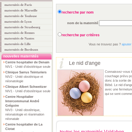
maternités de Paris
maternités de Marseille
recherche par nom
maternités de Toulouse
maternités de Lyon
nom de la maternité
maternités de Strasbourg
maternités de Rennes
recherche par critères
maternités de Nantes
maternités de Lille
Vous ne trouvez pas ?
ajouter
maternités de Bordeaux
nouvelles maternités
Le nid d'ange
Centre hospitalier de Denain
NIV1 - Unité d'obstétrique seule
Connaissez-vous le
Clinique Sarrus Teinturiers
couchage prévu pou
NIV2 - Unité obstétrique et
donc à la sortie de 
néonatologie
Bébé. Le nid d’ang
Clinique Albert Schweitzer
avec une fermeture 
NIV1 - Unité d'obstétrique seule
qui se sent comme 
Centre Hospitalier
Intercommunal André
Grégoire
NIV3 - Unité obstétrique,
néonatologie et réanimation
néonatale
Centre hospitalier de La
Ciotat
toutes les maternités Valdahon