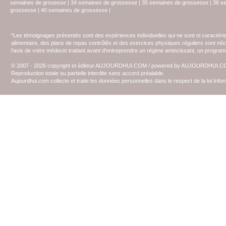
semaines de grssesse
|
34 semaines de grossesse
|
35 semaines de grossesse
|
36 s
grossesse
|
40 semaines de grossesse
|
*Les témoignages présentés sont des expériences individuelles qui ne sont ni caractéri
alimentaire, des plans de repas contrôlés et des exercices physiques réguliers sont n
l'avis de votre médecin traitant avant d'entreprendre un régime amincissant, un programm
© 2007 - 2026 copyright et éditeur AUJOURDHUI.COM / powered by AUJOURDHUI.
Reproduction totale ou partielle interdite sans accord préalable.
Aujourdhui.com collecte et traite les données personnelles dans le respect de la loi Inf