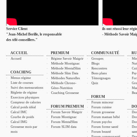
Service Client
ils ont réussi leur rég
"Jean-Michel Berille, le responsable
- Méthode Savoir Maig
des télé-conseillers."
ACCUEIL
PREMIUM
COMMUNAUTÉ
RU
Accueil
Régime Savoir Maigrir
Groupes
Min
Méthode Montignac
Blogs
Nut
Méthode MentalSlim
Rencontres
Cui
COACHING
Méthode Slim Data
Bons plans
Psy
Menus régime
Méthodes Naturelles
Témoignages
For
Liste de courses
Méthode Chrono-
Quiz
Gro
Suivi des mensurations
Géno-Nutrition
Ma
Réglette de régime
Coaching Grossesse
Bea
FORUM
Exercices physiques
Compteur de calories
Forum minceur
FORUM PREMIUM
DO
Calcul poids idéal
Forum cuisine
Calcul IMC
Forum Savoir Maigrir
Forum grossesse
Dos
Courbe de poids
Forum Montignac
Forum maman bébé
Dos
Calcul IMG
Forum MentalSlim
Forum psycho
Dos
Grossesse mois par
Forum SLIM data
Forum forme santé
Dos
mois
Forum beauté
san
Forum communauté
Dos