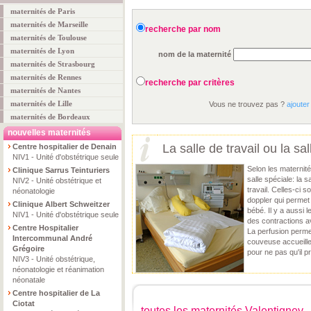
maternités de Paris
maternités de Marseille
recherche par nom
maternités de Toulouse
maternités de Lyon
nom de la maternité
maternités de Strasbourg
maternités de Rennes
recherche par critères
maternités de Nantes
maternités de Lille
Vous ne trouvez pas ?
ajouter
maternités de Bordeaux
nouvelles maternités
La salle de travail ou la s
Centre hospitalier de Denain
NIV1 - Unité d'obstétrique seule
Selon les maternit
Clinique Sarrus Teinturiers
salle spéciale: la 
NIV2 - Unité obstétrique et
travail. Celles-ci 
néonatologie
doppler qui permet
Clinique Albert Schweitzer
bébé. Il y a aussi l
NIV1 - Unité d'obstétrique seule
des contractions a
Centre Hospitalier
La perfusion permet
Intercommunal André
couveuse accueille
Grégoire
pour ne pas qu'il p
NIV3 - Unité obstétrique,
néonatologie et réanimation
néonatale
Centre hospitalier de La
Ciotat
toutes les maternités Valentigney