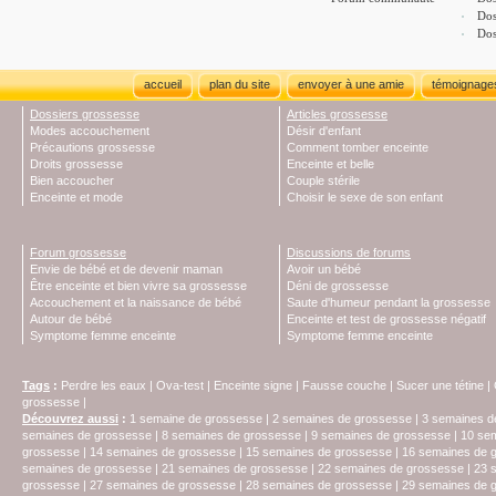
Dos
Dos
accueil
plan du site
envoyer à une amie
témoignage
Dossiers grossesse
Articles grossesse
Modes accouchement
Désir d'enfant
Précautions grossesse
Comment tomber enceinte
Droits grossesse
Enceinte et belle
Bien accoucher
Couple stérile
Enceinte et mode
Choisir le sexe de son enfant
Forum grossesse
Discussions de forums
Envie de bébé et de devenir maman
Avoir un bébé
Être enceinte et bien vivre sa grossesse
Déni de grossesse
Accouchement et la naissance de bébé
Saute d'humeur pendant la grossesse
Autour de bébé
Enceinte et test de grossesse négatif
Symptome femme enceinte
Symptome femme enceinte
Tags
:
Perdre les eaux
|
Ova-test
|
Enceinte signe
|
Fausse couche
|
Sucer une tétine
|
grossesse
|
Découvrez aussi
:
1 semaine de grossesse
|
2 semaines de grossesse
|
3 semaines d
semaines de grossesse
|
8 semaines de grossesse
|
9 semaines de grossesse
|
10 se
grossesse
|
14 semaines de grossesse
|
15 semaines de grossesse
|
16 semaines de 
semaines de grossesse
|
21 semaines de grossesse
|
22 semaines de grossesse
|
23 
grossesse
|
27 semaines de grossesse
|
28 semaines de grossesse
|
29 semaines de 