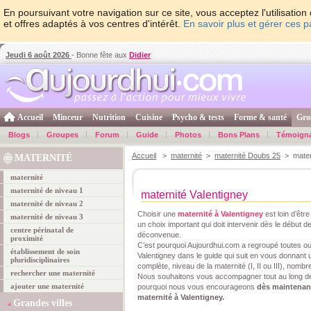
En poursuivant votre navigation sur ce site, vous acceptez l'utilisati
et offres adaptés à vos centres d'intérêt.
En savoir plus et gérer ces 
Jeudi 6 août 2026
- Bonne fête aux
Didier
Accueil
Minceur
Nutrition
Cuisine
Psycho & tests
Forme & santé
Gro
Blogs
Groupes
Forum
Guide
Photos
Bons Plans
Témoign
Accueil
>
maternité
>
maternité Doubs 25
> matern
MATERNITÉ
maternité
maternité de niveau 1
maternité Valentigney
maternité de niveau 2
Choisir une
maternité à Valentigney
est loin d’êtr
maternité de niveau 3
un choix important qui doit intervenir dès le début 
centre périnatal de
déconvenue.
proximité
C’est pourquoi Aujourdhui.com a regroupé toutes ou
établissement de soin
Valentigney dans le guide qui suit en vous donnant
pluridisciplinaires
complète, niveau de la maternité (I, II ou III), nomb
rechercher une maternité
Nous souhaitons vous accompagner tout au long de
ajouter une maternité
pourquoi nous vous encourageons
dès maintenant 
maternité à Valentigney.
Grandes villes