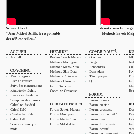
Service Client
ils ont réussi leur rég
"Jean-Michel Berille, le responsable
- Méthode Savoir Maig
des télé-conseillers."
ACCUEIL
PREMIUM
COMMUNAUTÉ
RU
Accueil
Régime Savoir Maigrir
Groupes
Min
Méthode Montignac
Blogs
Nut
Méthode MentalSlim
Rencontres
Cui
COACHING
Méthode Slim Data
Bons plans
Psy
Menus régime
Méthodes Naturelles
Témoignages
For
Liste de courses
Méthode Chrono-
Quiz
Gro
Suivi des mensurations
Géno-Nutrition
Ma
Réglette de régime
Coaching Grossesse
Bea
FORUM
Exercices physiques
Compteur de calories
Forum minceur
FORUM PREMIUM
DO
Calcul poids idéal
Forum cuisine
Calcul IMC
Forum Savoir Maigrir
Forum grossesse
Dos
Courbe de poids
Forum Montignac
Forum maman bébé
Dos
Calcul IMG
Forum MentalSlim
Forum psycho
Dos
Grossesse mois par
Forum SLIM data
Forum forme santé
Dos
mois
Forum beauté
san
Forum communauté
Dos