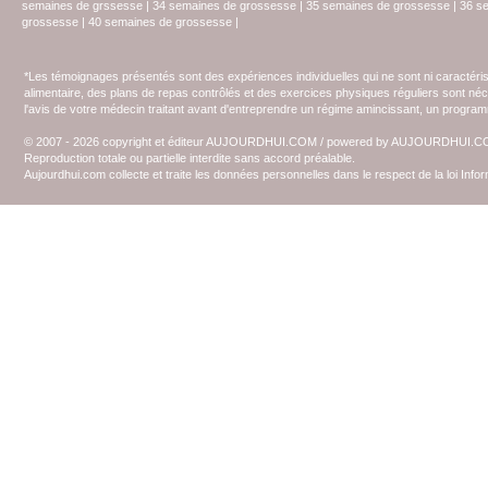
semaines de grssesse
|
34 semaines de grossesse
|
35 semaines de grossesse
|
36 s
grossesse
|
40 semaines de grossesse
|
*Les témoignages présentés sont des expériences individuelles qui ne sont ni caractéri
alimentaire, des plans de repas contrôlés et des exercices physiques réguliers sont n
l'avis de votre médecin traitant avant d'entreprendre un régime amincissant, un programm
© 2007 - 2026 copyright et éditeur AUJOURDHUI.COM / powered by AUJOURDHUI.
Reproduction totale ou partielle interdite sans accord préalable.
Aujourdhui.com collecte et traite les données personnelles dans le respect de la loi Inf