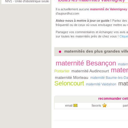
NIV1 - Unité d'obstétrique seule
Il a actuellement aucune
maternité de Valentigney
d'aujourdhui.com
Aidez-nous à mettre à jour ce guide !
Parlez des 
fréquenté ou de ceux où vous envisagez mettre au
Partagez vos commentaires et échangez vos avis 
sur toutes les maternités près de chez vous !
Clique
maternités des plus grandes vil
maternité Besançon
matern
mater
maternité Audincourt
Pontarlier
maternité Morteau
maternité Baume-les-D
Seloncourt
mat
maternité Valdahon
recommander cett
email
favoris
par