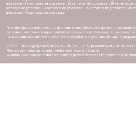
grossesse
|
27 semaines de grossesse
|
28 semaines de grossesse
|
29 semaines de 
semaines de grssesse
|
34 semaines de grossesse
|
35 semaines de grossesse
|
36 s
grossesse
|
40 semaines de grossesse
|
*Les témoignages présentés sont des expériences individuelles qui ne sont ni caractéri
alimentaire, des plans de repas contrôlés et des exercices physiques réguliers sont n
l'avis de votre médecin traitant avant d'entreprendre un régime amincissant, un programm
© 2007 - 2026 copyright et éditeur AUJOURDHUI.COM / powered by AUJOURDHUI.
Reproduction totale ou partielle interdite sans accord préalable.
Aujourdhui.com collecte et traite les données personnelles dans le respect de la loi Inf