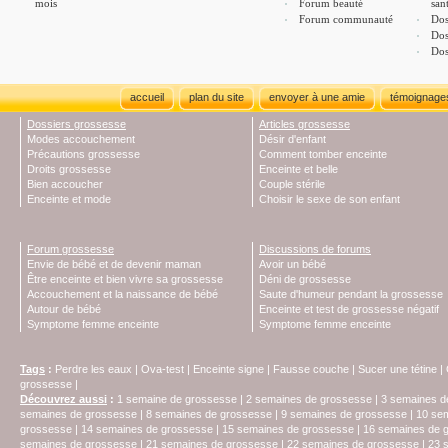
mois
Forum beauté
san
Forum communauté
Dos
Dos
Dos
accueil
plan du site
envoyer à une amie
témoignage
Dossiers grossesse
Articles grossesse
Modes accouchement
Désir d'enfant
Précautions grossesse
Comment tomber enceinte
Droits grossesse
Enceinte et belle
Bien accoucher
Couple stérile
Enceinte et mode
Choisir le sexe de son enfant
Forum grossesse
Discussions de forums
Envie de bébé et de devenir maman
Avoir un bébé
Être enceinte et bien vivre sa grossesse
Déni de grossesse
Accouchement et la naissance de bébé
Saute d'humeur pendant la grossesse
Autour de bébé
Enceinte et test de grossesse négatif
Symptome femme enceinte
Symptome femme enceinte
Tags
:
Perdre les eaux
|
Ova-test
|
Enceinte signe
|
Fausse couche
|
Sucer une tétine
|
grossesse
|
Découvrez aussi
:
1 semaine de grossesse
|
2 semaines de grossesse
|
3 semaines d
semaines de grossesse
|
8 semaines de grossesse
|
9 semaines de grossesse
|
10 se
grossesse
|
14 semaines de grossesse
|
15 semaines de grossesse
|
16 semaines de 
semaines de grossesse
|
21 semaines de grossesse
|
22 semaines de grossesse
|
23 