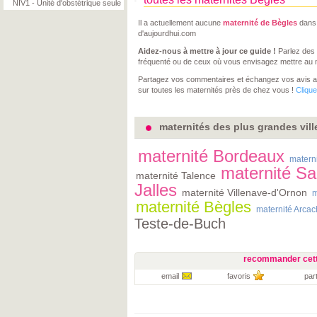
NIV1 - Unité d'obstétrique seule
Il a actuellement aucune
maternité de Bègles
dans 
d'aujourdhui.com
Aidez-nous à mettre à jour ce guide !
Parlez des 
fréquenté ou de ceux où vous envisagez mettre au
Partagez vos commentaires et échangez vos avis 
sur toutes les maternités près de chez vous !
Clique
maternités des plus grandes vill
maternité Bordeaux
matern
maternité Sa
maternité Talence
Jalles
maternité Villenave-d'Ornon
m
maternité Bègles
maternité Arca
Teste-de-Buch
recommander cett
email
favoris
par