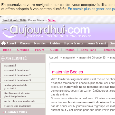
En poursuivant votre navigation sur ce site, vous acceptez l'utilisati
et offres adaptés à vos centres d'intérêt.
En savoir plus et gérer ces 
Jeudi 6 août 2026
- Bonne fête aux
Didier
Accueil
Minceur
Nutrition
Cuisine
Psycho & tests
Forme & santé
Gro
Blogs
Groupes
Forum
Guide
Photos
Bons Plans
Témoign
Accueil
>
maternité
>
maternité Gironde 33
> mate
MATERNITÉ
maternité
maternité de niveau 1
maternité Bègles
maternité de niveau 2
Votre famille va s’agrandir alors il est l’heure de cho
maternité de niveau 3
n’est pas forcément la chose la plus facile, car co
centre périnatal de
croire, les
maternités ne se ressemblent pas tou
proximité
conventionnés, vous n’aurez rien à débourser, alors
établissement de soin
pas de même.
pluridisciplinaires
Si vous vous attendez à quelques difficultés comm
rechercher une maternité
vous faudra
choisir une maternité de niveau II
,
v
ajouter une maternité
pas de souci, car Aujourdui.com a regroupé les mat
suivent, tout y est indiqué pour que Bébé voit le jou
Grandes villes