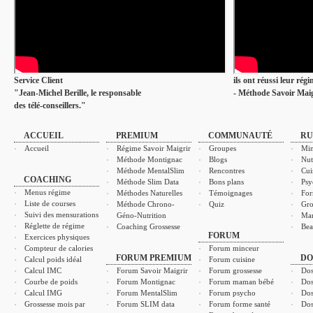
Service Client
ils ont réussi leur rég
"Jean-Michel Berille, le responsable
- Méthode Savoir Maig
des télé-conseillers."
ACCUEIL
PREMIUM
COMMUNAUTÉ
RU
Accueil
Régime Savoir Maigrir
Groupes
Min
Méthode Montignac
Blogs
Nut
Méthode MentalSlim
Rencontres
Cui
COACHING
Méthode Slim Data
Bons plans
Psy
Menus régime
Méthodes Naturelles
Témoignages
For
Liste de courses
Méthode Chrono-
Quiz
Gro
Suivi des mensurations
Géno-Nutrition
Ma
Réglette de régime
Coaching Grossesse
Bea
FORUM
Exercices physiques
Compteur de calories
Forum minceur
FORUM PREMIUM
DO
Calcul poids idéal
Forum cuisine
Calcul IMC
Forum Savoir Maigrir
Forum grossesse
Dos
Courbe de poids
Forum Montignac
Forum maman bébé
Dos
Calcul IMG
Forum MentalSlim
Forum psycho
Dos
Grossesse mois par
Forum SLIM data
Forum forme santé
Dos