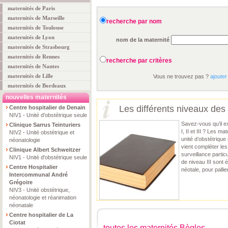
maternités de Paris
maternités de Marseille
recherche par nom
maternités de Toulouse
maternités de Lyon
nom de la maternité
maternités de Strasbourg
maternités de Rennes
recherche par critères
maternités de Nantes
maternités de Lille
Vous ne trouvez pas ?
ajouter
maternités de Bordeaux
nouvelles maternités
Les différents niveaux des
Centre hospitalier de Denain
NIV1 - Unité d'obstétrique seule
Savez-vous qu’il ex
Clinique Sarrus Teinturiers
I, II et III ? Les m
NIV2 - Unité obstétrique et
unité d’obstétriqu
néonatologie
vient compléter les
Clinique Albert Schweitzer
surveillance partic
NIV1 - Unité d'obstétrique seule
de niveau III sont 
Centre Hospitalier
néotale, pour pallie
Intercommunal André
Grégoire
NIV3 - Unité obstétrique,
néonatologie et réanimation
néonatale
Centre hospitalier de La
Ciotat
toutes les maternités Bègles