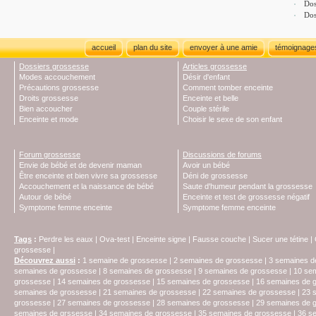
Dos
Dos
accueil
plan du site
envoyer à une amie
témoignage
Dossiers grossesse
Articles grossesse
Modes accouchement
Désir d'enfant
Précautions grossesse
Comment tomber enceinte
Droits grossesse
Enceinte et belle
Bien accoucher
Couple stérile
Enceinte et mode
Choisir le sexe de son enfant
Forum grossesse
Discussions de forums
Envie de bébé et de devenir maman
Avoir un bébé
Être enceinte et bien vivre sa grossesse
Déni de grossesse
Accouchement et la naissance de bébé
Saute d'humeur pendant la grossesse
Autour de bébé
Enceinte et test de grossesse négatif
Symptome femme enceinte
Symptome femme enceinte
Tags
:
Perdre les eaux
|
Ova-test
|
Enceinte signe
|
Fausse couche
|
Sucer une tétine
|
grossesse
|
Découvrez aussi
:
1 semaine de grossesse
|
2 semaines de grossesse
|
3 semaines d
semaines de grossesse
|
8 semaines de grossesse
|
9 semaines de grossesse
|
10 se
grossesse
|
14 semaines de grossesse
|
15 semaines de grossesse
|
16 semaines de 
semaines de grossesse
|
21 semaines de grossesse
|
22 semaines de grossesse
|
23 
grossesse
|
27 semaines de grossesse
|
28 semaines de grossesse
|
29 semaines de 
semaines de grssesse
|
34 semaines de grossesse
|
35 semaines de grossesse
|
36 s