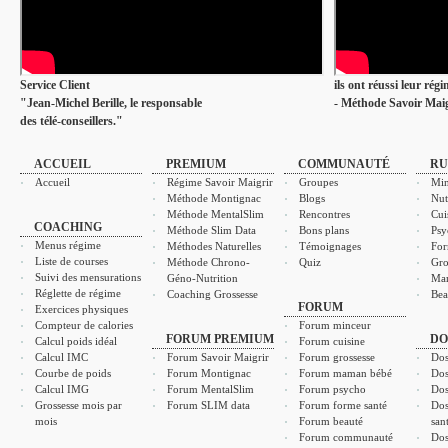
Service Client
ils ont réussi leur rég
"Jean-Michel Berille, le responsable
- Méthode Savoir Maig
des télé-conseillers."
ACCUEIL
PREMIUM
COMMUNAUTÉ
RU
Accueil
Régime Savoir Maigrir
Groupes
Min
Méthode Montignac
Blogs
Nut
Méthode MentalSlim
Rencontres
Cui
COACHING
Méthode Slim Data
Bons plans
Psy
Menus régime
Méthodes Naturelles
Témoignages
For
Liste de courses
Méthode Chrono-
Quiz
Gro
Suivi des mensurations
Géno-Nutrition
Ma
Réglette de régime
Coaching Grossesse
Bea
FORUM
Exercices physiques
Compteur de calories
Forum minceur
FORUM PREMIUM
DO
Calcul poids idéal
Forum cuisine
Calcul IMC
Forum Savoir Maigrir
Forum grossesse
Dos
Courbe de poids
Forum Montignac
Forum maman bébé
Dos
Calcul IMG
Forum MentalSlim
Forum psycho
Dos
Grossesse mois par
Forum SLIM data
Forum forme santé
Dos
mois
Forum beauté
san
Forum communauté
Dos