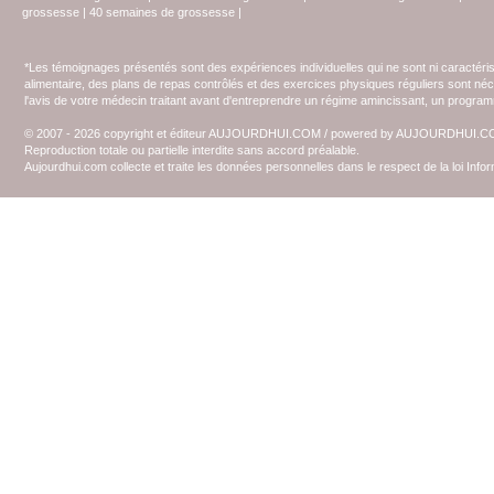
grossesse
|
40 semaines de grossesse
|
*Les témoignages présentés sont des expériences individuelles qui ne sont ni caractéri
alimentaire, des plans de repas contrôlés et des exercices physiques réguliers sont n
l'avis de votre médecin traitant avant d'entreprendre un régime amincissant, un programm
© 2007 - 2026 copyright et éditeur AUJOURDHUI.COM / powered by AUJOURDHUI.
Reproduction totale ou partielle interdite sans accord préalable.
Aujourdhui.com collecte et traite les données personnelles dans le respect de la loi Inf