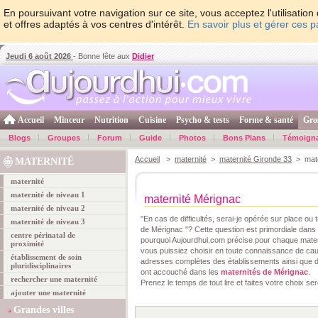
En poursuivant votre navigation sur ce site, vous acceptez l'utilisati
et offres adaptés à vos centres d'intérêt.
En savoir plus et gérer ces 
Jeudi 6 août 2026
- Bonne fête aux
Didier
Accueil
Minceur
Nutrition
Cuisine
Psycho & tests
Forme & santé
Gro
Blogs
Groupes
Forum
Guide
Photos
Bons Plans
Témoign
Accueil
>
maternité
>
maternité Gironde 33
> mate
MATERNITÉ
maternité
maternité de niveau 1
maternité Mérignac
maternité de niveau 2
"En cas de difficultés, serai-je opérée sur place ou
maternité de niveau 3
de Mérignac "? Cette question est primordiale dans
centre périnatal de
pourquoi Aujourdhui.com précise pour chaque maternit
proximité
vous puissiez choisir en toute connaissance de ca
établissement de soin
adresses complètes des établissements ainsi que 
pluridisciplinaires
ont accouché dans les
maternités de Mérignac
.
rechercher une maternité
Prenez le temps de tout lire et faites votre choix se
ajouter une maternité
Grandes villes