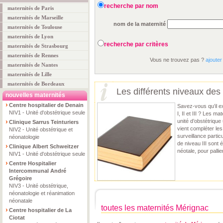
recherche par nom
maternités de Paris
maternités de Marseille
nom de la maternité
maternités de Toulouse
maternités de Lyon
recherche par critères
maternités de Strasbourg
maternités de Rennes
Vous ne trouvez pas ?
ajouter
maternités de Nantes
maternités de Lille
maternités de Bordeaux
Les différents niveaux des
nouvelles maternités
Centre hospitalier de Denain
Savez-vous qu’il ex
NIV1 - Unité d'obstétrique seule
I, II et III ? Les m
unité d’obstétriqu
Clinique Sarrus Teinturiers
vient compléter les
NIV2 - Unité obstétrique et
surveillance partic
néonatologie
de niveau III sont 
Clinique Albert Schweitzer
néotale, pour pallie
NIV1 - Unité d'obstétrique seule
Centre Hospitalier
Intercommunal André
Grégoire
NIV3 - Unité obstétrique,
néonatologie et réanimation
néonatale
toutes les maternités Mérignac
Centre hospitalier de La
Ciotat