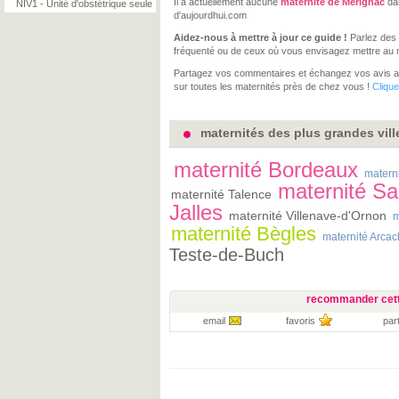
Il a actuellement aucune
maternité de Mérignac
dan
NIV1 - Unité d'obstétrique seule
d'aujourdhui.com
Aidez-nous à mettre à jour ce guide !
Parlez des 
fréquenté ou de ceux où vous envisagez mettre au
Partagez vos commentaires et échangez vos avis 
sur toutes les maternités près de chez vous !
Clique
maternités des plus grandes vill
maternité Bordeaux
matern
maternité Sa
maternité Talence
Jalles
maternité Villenave-d'Ornon
m
maternité Bègles
maternité Arca
Teste-de-Buch
recommander cett
email
favoris
par