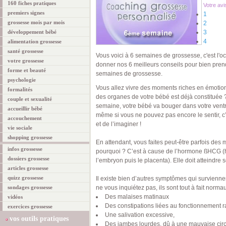
160 fiches pratiques
Votre avi
premiers signes
1
grossesse mois par mois
2
développement bébé
3
4
alimentation grossesse
santé grossesse
Vous voici à 6 semaines de grossesse, c'est l'
votre grossesse
donner nos 6 meilleurs conseils pour bien pren
forme et beauté
semaines de grossesse.
psychologie
Vous allez vivre des moments riches en émotio
formalités
des organes de votre bébé est déjà constituée ? 
couple et sexualité
semaine, votre bébé va bouger dans votre ventre
accueillir bébé
même si vous ne pouvez pas encore le sentir, c’
accouchement
et de l’imaginer !
vie sociale
shopping grossesse
En attendant, vous faites peut-être parfois des
infos grossesse
pourquoi ? C’est à cause de l’hormone ßHCG (
dossiers grossesse
l’embryon puis le placenta). Elle doit atteindre
articles grossesse
quizz grossesse
Il existe bien d’autres symptômes qui survienne
sondages grossesse
ne vous inquiétez pas, ils sont tout à fait normau
Des malaises matinaux
vidéos
Des constipations liées au fonctionnement ral
exercices grossesse
Une salivation excessive,
vos outils pratiques
Des jambes lourdes, dû à une mauvaise circ