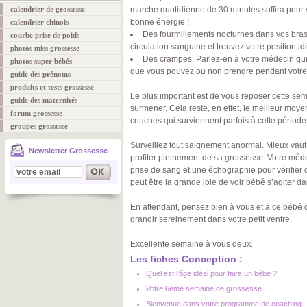
calendrier de grossesse
marche quotidienne de 30 minutes suffira pour 
bonne énergie !
calendrier chinois
Des fourmillements nocturnes dans vos bras.
courbe prise de poids
circulation sanguine et trouvez votre position i
photos miss grossesse
Des crampes. Parlez-en à votre médecin qui
photos super bébés
que vous pouvez ou non prendre pendant votre
guide des prénoms
produits et tests grossesse
Le plus important est de vous reposer cette sem
guide des maternités
surmener. Cela reste, en effet, le meilleur moye
forum grossesse
couches qui surviennent parfois à cette période
groupes grossesse
Surveillez tout saignement anormal. Mieux vaut 
Newsletter Grossesse
profiter pleinement de sa grossesse. Votre méd
prise de sang et une échographie pour vérifier
peut être la grande joie de voir bébé s’agiter da
En attendant, pensez bien à vous et à ce bébé 
grandir sereinement dans votre petit ventre.
Excellente semaine à vous deux.
Les fiches Conception :
Quel est l’âge idéal pour faire un bébé ?
Votre 6ème semaine de grossesse
Bienvenue dans votre programme de coaching