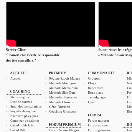
Service Client
ils ont réussi leur rég
"Jean-Michel Berille, le responsable
- Méthode Savoir Maig
des télé-conseillers."
ACCUEIL
PREMIUM
COMMUNAUTÉ
RU
Accueil
Régime Savoir Maigrir
Groupes
Min
Méthode Montignac
Blogs
Nut
Méthode MentalSlim
Rencontres
Cui
COACHING
Méthode Slim Data
Bons plans
Psy
Menus régime
Méthodes Naturelles
Témoignages
For
Liste de courses
Méthode Chrono-
Quiz
Gro
Suivi des mensurations
Géno-Nutrition
Ma
Réglette de régime
Coaching Grossesse
Bea
FORUM
Exercices physiques
Compteur de calories
Forum minceur
FORUM PREMIUM
DO
Calcul poids idéal
Forum cuisine
Calcul IMC
Forum Savoir Maigrir
Forum grossesse
Dos