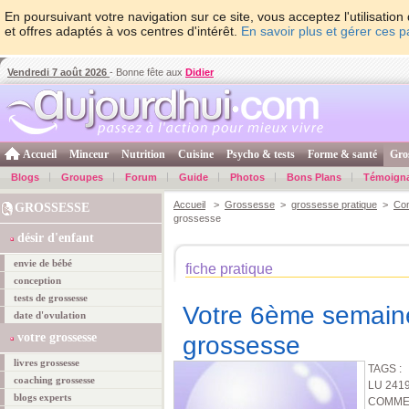
En poursuivant votre navigation sur ce site, vous acceptez l'utilisati
et offres adaptés à vos centres d'intérêt.
En savoir plus et gérer ces 
Vendredi 7 août 2026
- Bonne fête aux
Didier
Accueil
Minceur
Nutrition
Cuisine
Psycho & tests
Forme & santé
Gro
Blogs
Groupes
Forum
Guide
Photos
Bons Plans
Témoign
Accueil
>
Grossesse
>
grossesse pratique
>
Con
GROSSESSE
grossesse
désir d'enfant
envie de bébé
fiche pratique
conception
tests de grossesse
Votre 6ème semain
date d'ovulation
votre grossesse
grossesse
livres grossesse
TAGS :
coaching grossesse
LU 241
blogs experts
COMMEN