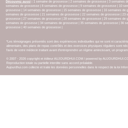
Découvrez aussi
:
1 semaine de grossesse
|
2 semaines de grossesse
|
3 semaines d
semaines de grossesse
|
8 semaines de grossesse
|
9 semaines de grossesse
|
10 se
grossesse
|
14 semaines de grossesse
|
15 semaines de grossesse
|
16 semaines de 
semaines de grossesse
|
21 semaines de grossesse
|
22 semaines de grossesse
|
23 
grossesse
|
27 semaines de grossesse
|
28 semaines de grossesse
|
29 semaines de 
semaines de grssesse
|
34 semaines de grossesse
|
35 semaines de grossesse
|
36 s
grossesse
|
40 semaines de grossesse
|
*Les témoignages présentés sont des expériences individuelles qui ne sont ni caractéri
alimentaire, des plans de repas contrôlés et des exercices physiques réguliers sont n
l'avis de votre médecin traitant avant d'entreprendre un régime amincissant, un programm
© 2007 - 2026 copyright et éditeur AUJOURDHUI.COM / powered by AUJOURDHUI.
Reproduction totale ou partielle interdite sans accord préalable.
Aujourdhui.com collecte et traite les données personnelles dans le respect de la loi Inf