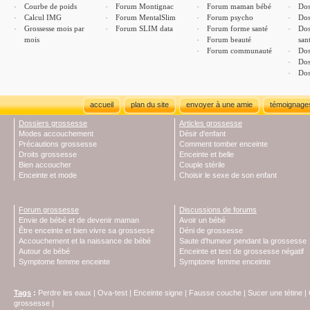
Courbe de poids
Forum Montignac
Forum maman bébé
Dos
Calcul IMG
Forum MentalSlim
Forum psycho
Dos
Grossesse mois par
Forum SLIM data
Forum forme santé
Dos
mois
Forum beauté
san
Forum communauté
Dos
Dos
Dos
accueil
plan du site
envoyer à une amie
témoignage
Dossiers grossesse
Articles grossesse
Modes accouchement
Désir d'enfant
Précautions grossesse
Comment tomber enceinte
Droits grossesse
Enceinte et belle
Bien accoucher
Couple stérile
Enceinte et mode
Choisir le sexe de son enfant
Forum grossesse
Discussions de forums
Envie de bébé et de devenir maman
Avoir un bébé
Être enceinte et bien vivre sa grossesse
Déni de grossesse
Accouchement et la naissance de bébé
Saute d'humeur pendant la grossesse
Autour de bébé
Enceinte et test de grossesse négatif
Symptome femme enceinte
Symptome femme enceinte
Tags
:
Perdre les eaux
|
Ova-test
|
Enceinte signe
|
Fausse couche
|
Sucer une tétine
|
grossesse
|