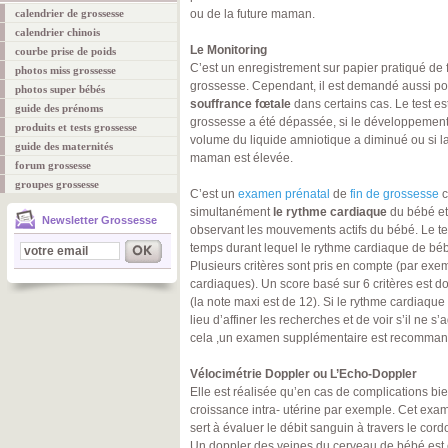
calendrier de grossesse
ou de la future maman.
calendrier chinois
Le Monitoring
courbe prise de poids
C’est un enregistrement sur papier pratiqué de 
photos miss grossesse
grossesse. Cependant, il est demandé aussi po
photos super bébés
souffrance fœtale
dans certains cas. Le test est
guide des prénoms
grossesse a été dépassée, si le développement d
produits et tests grossesse
volume du liquide amniotique a diminué ou si la 
guide des maternités
maman est élevée.
forum grossesse
groupes grossesse
C’est un
examen prénatal
de
fin de grossesse
c
simultanément
le rythme cardiaque
du bébé et 
Newsletter Grossesse
observant les mouvements actifs du bébé. Le te
temps durant lequel le rythme cardiaque de bébé
Plusieurs critères sont pris en compte (par exem
cardiaques). Un score basé sur 6 critères est d
(la note maxi est de 12). Si le rythme cardiaque
lieu d’affiner les recherches et de voir s’il ne s
cela ,un examen supplémentaire est recomma
Vélocimétrie Doppler ou L’Echo-Doppler
Elle est réalisée qu’en cas de complications bie
croissance intra- utérine par exemple. Cet exa
sert à évaluer le débit sanguin à travers le cord
Un doppler des veines du cerveau de bébé est é