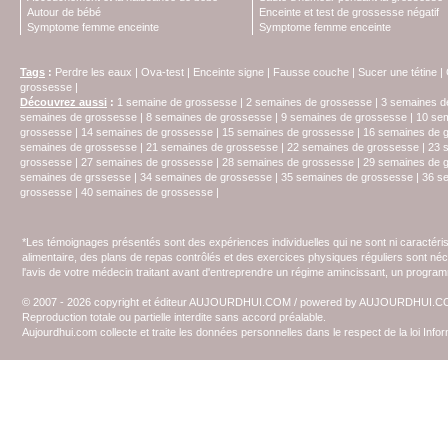
Autour de bébé
Enceinte et test de grossesse négatif
Symptome femme enceinte
Symptome femme enceinte
Tags
:
Perdre les eaux
|
Ova-test
|
Enceinte signe
|
Fausse couche
|
Sucer une tétine
|
grossesse
|
Découvrez aussi
:
1 semaine de grossesse
|
2 semaines de grossesse
|
3 semaines d
semaines de grossesse
|
8 semaines de grossesse
|
9 semaines de grossesse
|
10 se
grossesse
|
14 semaines de grossesse
|
15 semaines de grossesse
|
16 semaines de 
semaines de grossesse
|
21 semaines de grossesse
|
22 semaines de grossesse
|
23 
grossesse
|
27 semaines de grossesse
|
28 semaines de grossesse
|
29 semaines de 
semaines de grssesse
|
34 semaines de grossesse
|
35 semaines de grossesse
|
36 s
grossesse
|
40 semaines de grossesse
|
*Les témoignages présentés sont des expériences individuelles qui ne sont ni caractéri
alimentaire, des plans de repas contrôlés et des exercices physiques réguliers sont n
l'avis de votre médecin traitant avant d'entreprendre un régime amincissant, un programm
© 2007 - 2026 copyright et éditeur AUJOURDHUI.COM / powered by AUJOURDHUI.
Reproduction totale ou partielle interdite sans accord préalable.
Aujourdhui.com collecte et traite les données personnelles dans le respect de la loi Inf