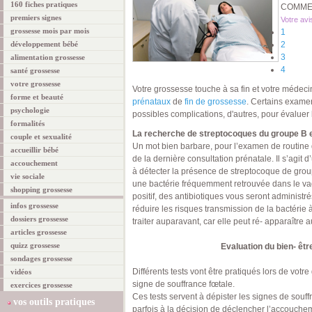
160 fiches pratiques
COMMEN
premiers signes
Votre avi
grossesse mois par mois
1
développement bébé
2
3
alimentation grossesse
4
santé grossesse
votre grossesse
Votre grossesse touche à sa fin et votre médec
forme et beauté
prénataux
de
fin de grossesse
. Certains exame
psychologie
possibles complications, d'autres, pour évaluer 
formalités
La recherche de streptocoques du groupe B et
couple et sexualité
Un mot bien barbare, pour l’examen de routine q
accueillir bébé
de la dernière consultation prénatale. Il s’agit
accouchement
à détecter la présence de streptocoque de group
vie sociale
une bactérie fréquemment retrouvée dans le vagin
shopping grossesse
positif, des antibiotiques vous seront administ
infos grossesse
réduire les risques transmission de la bactérie à 
dossiers grossesse
traiter auparavant, car elle peut ré- apparaîtr
articles grossesse
quizz grossesse
Evaluation du bien- êtr
sondages grossesse
Différents tests vont être pratiqués lors de votr
vidéos
signe de souffrance fœtale.
exercices grossesse
Ces tests servent à dépister les signes de souff
vos outils pratiques
parfois à la décision de déclencher l’accouche