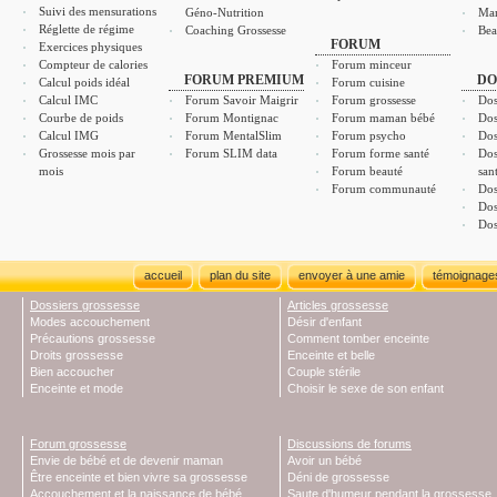
Suivi des mensurations
Géno-Nutrition
Ma
Réglette de régime
Coaching Grossesse
Bea
FORUM
Exercices physiques
Compteur de calories
Forum minceur
FORUM PREMIUM
DO
Calcul poids idéal
Forum cuisine
Calcul IMC
Forum Savoir Maigrir
Forum grossesse
Dos
Courbe de poids
Forum Montignac
Forum maman bébé
Dos
Calcul IMG
Forum MentalSlim
Forum psycho
Dos
Grossesse mois par
Forum SLIM data
Forum forme santé
Dos
mois
Forum beauté
san
Forum communauté
Dos
Dos
Dos
accueil
plan du site
envoyer à une amie
témoignage
Dossiers grossesse
Articles grossesse
Modes accouchement
Désir d'enfant
Précautions grossesse
Comment tomber enceinte
Droits grossesse
Enceinte et belle
Bien accoucher
Couple stérile
Enceinte et mode
Choisir le sexe de son enfant
Forum grossesse
Discussions de forums
Envie de bébé et de devenir maman
Avoir un bébé
Être enceinte et bien vivre sa grossesse
Déni de grossesse
Accouchement et la naissance de bébé
Saute d'humeur pendant la grossesse