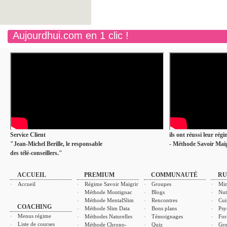
Aujourdhui.com en 1 clic !
Service Client
ils ont réussi leur rég
"Jean-Michel Berille, le responsable
- Méthode Savoir Maig
des télé-conseillers."
ACCUEIL
PREMIUM
COMMUNAUTÉ
RU
Accueil
Régime Savoir Maigrir
Groupes
Min
Méthode Montignac
Blogs
Nut
Méthode MentalSlim
Rencontres
Cui
COACHING
Méthode Slim Data
Bons plans
Psy
Menus régime
Méthodes Naturelles
Témoignages
For
Liste de courses
Méthode Chrono-
Quiz
Gro