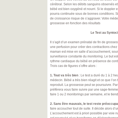
cérébral. Selon les débits sanguins observés et 
bébé est bien oxygéné et nourri. Si le doppler 
pourra continuée sous de bonnes conditions. Si 
de croissance risque de s’aggraver. Votre médec
grossesse en fonction des résultats
Le Test au Syntoc
Il s’agit d’un examen prénatal de fin de grossess
une perfusion pour créer des contractions chez 
maman est mise en salle d’accouchement, sous
surveillance constante du monitoring. Le but est
rythme cardiaque du bébé en présence de contr
Trois cas de figures s’offre alors :
1. Tout va très bien
: Le test a duré du 1 à 2 he
médecin. Bébé a très bien réagit et ce que l’on t
reproduit. La grossesse peut se poursuivre. Pa
préfèrera vous faire suivre par une sage-femme
faire 1 ou 2 monitorings par semaine, et le tien
2. Sans être mauvais, le test reste préoccupa
faire accoucher tout de suite. Il décide alors d’
L’accouchement est à priori possible par voie na