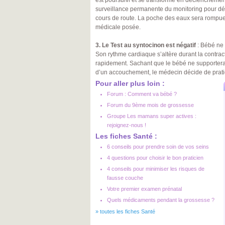
est poursuivi et se transforme en déclenchemen
surveillance permanente du monitoring pour dé
cours de route. La poche des eaux sera rompue 
médicale posée.
3. Le Test au syntocinon est négatif
: Bébé ne 
Son rythme cardiaque s’altère durant la contract
rapidement. Sachant que le bébé ne supportera 
d’un accouchement, le médecin décide de prat
Pour aller plus loin :
Forum : Comment va bébé ?
Forum du 9ème mois de grossesse
Groupe Les mamans super actives :
rejoignez-nous !
Les fiches Santé :
6 conseils pour prendre soin de vos seins
4 questions pour choisir le bon praticien
4 conseils pour minimiser les risques de
fausse couche
Votre premier examen prénatal
Quels médicaments pendant la grossesse ?
»
toutes les fiches Santé