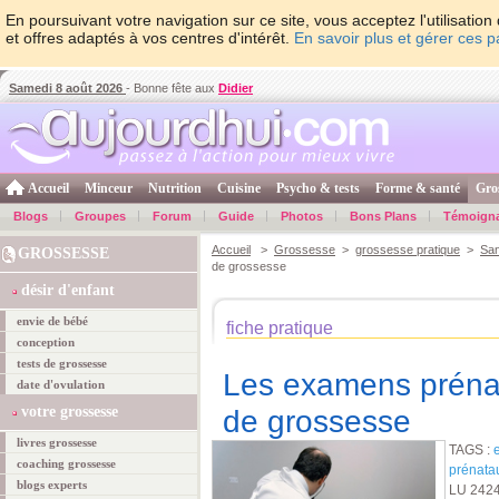
En poursuivant votre navigation sur ce site, vous acceptez l'utilisati
et offres adaptés à vos centres d'intérêt.
En savoir plus et gérer ces 
Samedi 8 août 2026
- Bonne fête aux
Didier
Accueil
Minceur
Nutrition
Cuisine
Psycho & tests
Forme & santé
Gro
Blogs
Groupes
Forum
Guide
Photos
Bons Plans
Témoign
Accueil
>
Grossesse
>
grossesse pratique
>
San
GROSSESSE
de grossesse
désir d'enfant
envie de bébé
fiche pratique
conception
tests de grossesse
Les examens prénat
date d'ovulation
votre grossesse
de grossesse
livres grossesse
TAGS :
coaching grossesse
prénata
blogs experts
LU 242