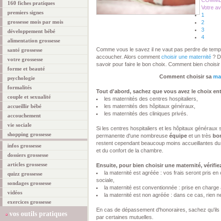
COMMEN
160 fiches pratiques
Votre av
premiers signes
1
grossesse mois par mois
2
3
développement bébé
4
alimentation grossesse
Comme vous le savez il ne vaut pas perdre de temps 
santé grossesse
accoucher. Alors comment
choisir une maternité
? D
votre grossesse
savoir pour faire le bon choix. Comment bien choisi
forme et beauté
Comment choisir sa
ma
psychologie
formalités
Tout d'abord, sachez que vous avez le choix entr
couple et sexualité
les maternités des centres hospitaliers,
accueillir bébé
les maternités des hôpitaux généraux,
les maternités des cliniques privés.
accouchement
vie sociale
Si les centres hospitaliers et les hôpitaux généraux
shopping grossesse
permanente d'une nombreuse
équipe
et un très
bo
restent cependant beaucoup moins accueillantes du 
infos grossesse
et du confort de la chambre.
dossiers grossesse
articles grossesse
Ensuite, pour bien choisir une maternité, vérifiez
la maternité est agréée : vos frais seront pris e
quizz grossesse
sociale,
sondages grossesse
la maternité est conventionnée : prise en charge
vidéos
la maternité est non agréée : dans ce cas, rien
exercices grossesse
En cas de dépassement d'honoraires, sachez qu'ils 
vos outils pratiques
par certaines mutuelles.