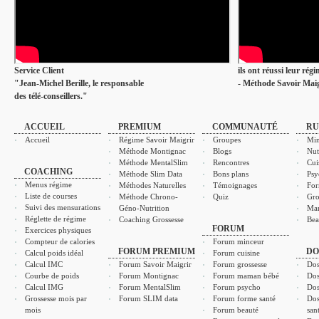
Service Client
ils ont réussi leur rég
"Jean-Michel Berille, le responsable
- Méthode Savoir Maig
des télé-conseillers."
ACCUEIL
PREMIUM
COMMUNAUTÉ
RU
Accueil
Régime Savoir Maigrir
Groupes
Min
Méthode Montignac
Blogs
Nut
Méthode MentalSlim
Rencontres
Cui
COACHING
Méthode Slim Data
Bons plans
Psy
Menus régime
Méthodes Naturelles
Témoignages
For
Liste de courses
Méthode Chrono-
Quiz
Gro
Suivi des mensurations
Géno-Nutrition
Ma
Réglette de régime
Coaching Grossesse
Bea
FORUM
Exercices physiques
Compteur de calories
Forum minceur
FORUM PREMIUM
DO
Calcul poids idéal
Forum cuisine
Calcul IMC
Forum Savoir Maigrir
Forum grossesse
Dos
Courbe de poids
Forum Montignac
Forum maman bébé
Dos
Calcul IMG
Forum MentalSlim
Forum psycho
Dos
Grossesse mois par
Forum SLIM data
Forum forme santé
Dos
mois
Forum beauté
san