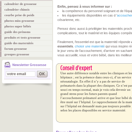
calendrier de grossesse
Enfin, pensez à vous informer sur :
calendrier chinois
la compétence du personnel soignant et de l'équ
courbe prise de poids
les équipements disponibles en cas d '
accouche
césarienne, etc.
photos miss grossesse
photos super bébés
Pensez donc aussi à privilégier les maternités pro
guide des prénoms
complications, tout le matériel et les équipes compét
produits et tests grossesse
Finalement, l'essentiel est que la maternité réponde
guide des maternités
essentiels
.
choisir une maternité
qui vous inspire r
forum grossesse
le jour venu de l'accouchement, d'arriver en sachant
groupes grossesse
vous accueillir, vous et votre bébé, dans les meilleu
Newsletter Grossesse
Une autre différence notable entre les cliniques et les
hôpitaux ; est la présence dans ceux-ci, d’un service
néonatalogie. En effet il n’y a pas de service de
prématurés dans la plupart des cliniques. Ce n’est pa
souci en temps normal, mais je vois cela devenir un
grand stress pour les futurs parents quand
l’accouchement prématuré arrive et que leur bébé do
être muté sur l’hôpital. Le rapprochement de la ma
sur l’hôpital est demandé mais pas toujours possible 
selon les places disponibles en service maternité.