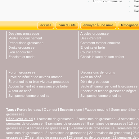
Forum communauté
Dos
Dos
Dos
accueil
plan du site
envoyer à une amie
témoignage
Dossiers grossesse
Articles grossesse
Modes accouchement
Désir d'enfant
Précautions grossesse
Comment tomber enceinte
Droits grossesse
Enceinte et belle
Bien accoucher
Couple stérile
Enceinte et mode
Choisir le sexe de son enfant
Forum grossesse
Discussions de forums
Envie de bébé et de devenir maman
Avoir un bébé
Être enceinte et bien vivre sa grossesse
Déni de grossesse
Accouchement et la naissance de bébé
Saute d'humeur pendant la grossesse
Autour de bébé
Enceinte et test de grossesse négatif
Symptome femme enceinte
Symptome femme enceinte
Tags
:
Perdre les eaux
|
Ova-test
|
Enceinte signe
|
Fausse couche
|
Sucer une tétine
|
grossesse
|
Découvrez aussi
:
1 semaine de grossesse
|
2 semaines de grossesse
|
3 semaines d
semaines de grossesse
|
8 semaines de grossesse
|
9 semaines de grossesse
|
10 se
grossesse
|
14 semaines de grossesse
|
15 semaines de grossesse
|
16 semaines de 
semaines de grossesse
|
21 semaines de grossesse
|
22 semaines de grossesse
|
23 
grossesse
|
27 semaines de grossesse
|
28 semaines de grossesse
|
29 semaines de 