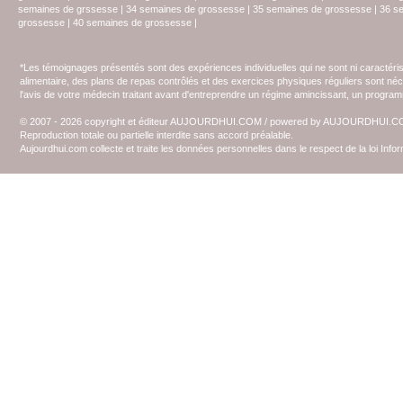
semaines de grssesse
|
34 semaines de grossesse
|
35 semaines de grossesse
|
36 s
grossesse
|
40 semaines de grossesse
|
*Les témoignages présentés sont des expériences individuelles qui ne sont ni caractéri
alimentaire, des plans de repas contrôlés et des exercices physiques réguliers sont n
l'avis de votre médecin traitant avant d'entreprendre un régime amincissant, un programm
© 2007 - 2026 copyright et éditeur AUJOURDHUI.COM / powered by AUJOURDHUI.
Reproduction totale ou partielle interdite sans accord préalable.
Aujourdhui.com collecte et traite les données personnelles dans le respect de la loi Inf