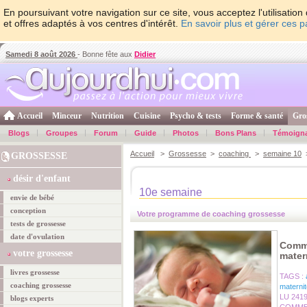
En poursuivant votre navigation sur ce site, vous acceptez l'utilisati
et offres adaptés à vos centres d'intérêt.
En savoir plus et gérer ces 
Samedi 8 août 2026
- Bonne fête aux
Didier
Accueil
Minceur
Nutrition
Cuisine
Psycho & tests
Forme & santé
Gro
Blogs
Groupes
Forum
Guide
Photos
Bons Plans
Témoign
Accueil
>
Grossesse
>
coaching
>
semaine 10
>
GROSSESSE
désir d'enfant
10e semaine
envie de bébé
conception
Votre programme de coaching grossesse
tests de grossesse
date d'ovulation
Comme
votre grossesse
mater
livres grossesse
TAGS :
coaching grossesse
maternit
LU 241
blogs experts