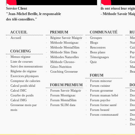
Service Client
ils ont réussi leur rég
"Jean-Michel Berille, le responsable
- Méthode Savoir Maig
des télé-conseillers."
ACCUEIL
PREMIUM
COMMUNAUTÉ
RU
Accueil
Régime Savoir Maigrir
Groupes
Min
Méthode Montignac
Blogs
Nut
Méthode MentalSlim
Rencontres
Cui
COACHING
Méthode Slim Data
Bons plans
Psy
Menus régime
Méthodes Naturelles
Témoignages
For
Liste de courses
Méthode Chrono-
Quiz
Gro
Suivi des mensurations
Géno-Nutrition
Ma
Réglette de régime
Coaching Grossesse
Bea
FORUM
Exercices physiques
Compteur de calories
Forum minceur
FORUM PREMIUM
DO
Calcul poids idéal
Forum cuisine
Calcul IMC
Forum Savoir Maigrir
Forum grossesse
Dos
Courbe de poids
Forum Montignac
Forum maman bébé
Dos
Calcul IMG
Forum MentalSlim
Forum psycho
Dos
Grossesse mois par
Forum SLIM data
Forum forme santé
Dos
mois
Forum beauté
san
Forum communauté
Dos
Dos
Dos