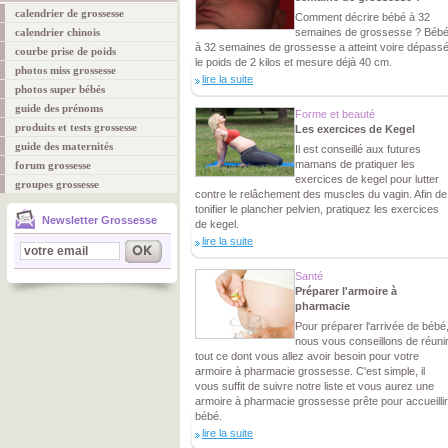
calendrier de grossesse
Comment décrire bébé à 32
calendrier chinois
semaines de grossesse ? Béb
à 32 semaines de grossesse a atteint voire dépass
courbe prise de poids
le poids de 2 kilos et mesure déjà 40 cm.
photos miss grossesse
lire la suite
photos super bébés
guide des prénoms
Forme et beauté
produits et tests grossesse
Les exercices de Kegel
guide des maternités
Il est conseillé aux futures
mamans de pratiquer les
forum grossesse
exercices de kegel pour lutter
groupes grossesse
contre le relâchement des muscles du vagin. Afin de
tonifier le plancher pelvien, pratiquez les exercices
Newsletter Grossesse
de kegel.
lire la suite
Santé
Préparer l'armoire à
pharmacie
Pour préparer l'arrivée de bébé
nous vous conseillons de réuni
tout ce dont vous allez avoir besoin pour votre
armoire à pharmacie grossesse. C'est simple, il
vous suffit de suivre notre liste et vous aurez une
armoire à pharmacie grossesse prête pour accueillir
bébé.
lire la suite