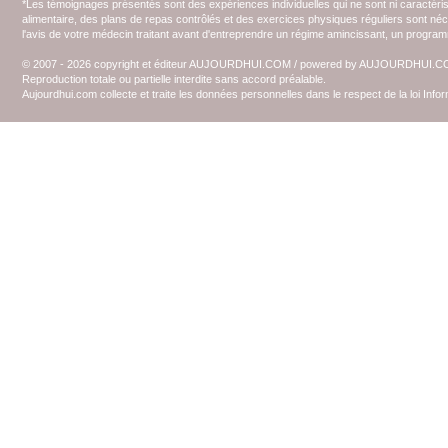
*Les témoignages présentés sont des expériences individuelles qui ne sont ni caractéri
alimentaire, des plans de repas contrôlés et des exercices physiques réguliers sont n
l'avis de votre médecin traitant avant d'entreprendre un régime amincissant, un programm
© 2007 - 2026 copyright et éditeur AUJOURDHUI.COM / powered by AUJOURDHUI.
Reproduction totale ou partielle interdite sans accord préalable.
Aujourdhui.com collecte et traite les données personnelles dans le respect de la loi Inf