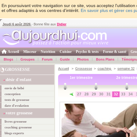
En poursuivant votre navigation sur ce site, vous acceptez l'utilisati
et offres adaptés à vos centres d'intérêt.
En savoir plus et gérer ces 
Jeudi 6 août 2026
- Bonne fête aux
Didier
Accueil
Minceur
Nutrition
Cuisine
Psycho & tests
Forme & santé
Gro
Blogs
Groupes
Forum
Guide
Photos
Bons Plans
Témoign
Accueil
>
Grossesse
>
coaching
>
semaine 32
>
GROSSESSE
1er trimestre
2e trimestr
désir d'enfant
envie de bébé
conception
27
28
29
30
31
32
33
34
tests de grossesse
date d'ovulation
votre grossesse
livres grossesse
coaching grossesse
blogs experts