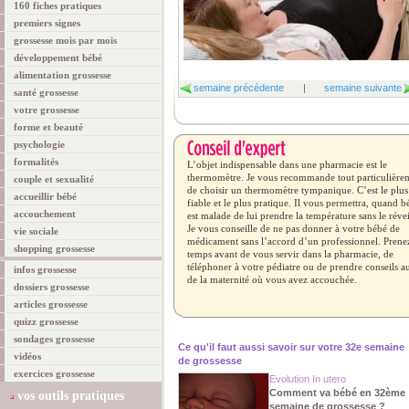
160 fiches pratiques
premiers signes
grossesse mois par mois
développement bébé
alimentation grossesse
semaine précédente
|
semaine suivante
santé grossesse
votre grossesse
forme et beauté
psychologie
formalités
L’objet indispensable dans une pharmacie est le
thermomètre. Je vous recommande tout particulière
couple et sexualité
de choisir un thermomètre tympanique. C’est le plus
accueillir bébé
fiable et le plus pratique. Il vous permettra, quand b
accouchement
est malade de lui prendre la température sans le révei
Je vous conseille de ne pas donner à votre bébé de
vie sociale
médicament sans l’accord d’un professionnel. Prenez
shopping grossesse
temps avant de vous servir dans la pharmacie, de
téléphoner à votre pédiatre ou de prendre conseils a
infos grossesse
de la maternité où vous avez accouchée.
dossiers grossesse
articles grossesse
quizz grossesse
sondages grossesse
Ce qu'il faut aussi savoir sur votre 32e semaine
vidéos
de grossesse
exercices grossesse
Evolution In utero
Comment va bébé en 32ème
vos outils pratiques
semaine de grossesse ?