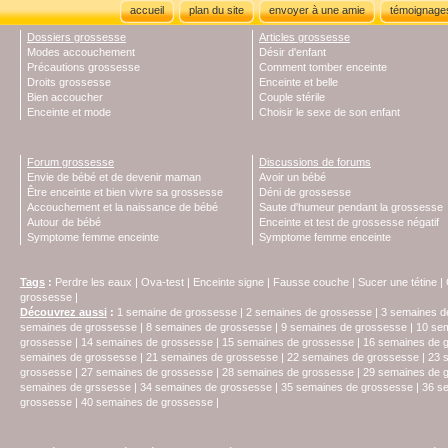
accueil
plan du site
envoyer à une amie
témoignage
Dossiers grossesse
Articles grossesse
Modes accouchement
Désir d'enfant
Précautions grossesse
Comment tomber enceinte
Droits grossesse
Enceinte et belle
Bien accoucher
Couple stérile
Enceinte et mode
Choisir le sexe de son enfant
Forum grossesse
Discussions de forums
Envie de bébé et de devenir maman
Avoir un bébé
Être enceinte et bien vivre sa grossesse
Déni de grossesse
Accouchement et la naissance de bébé
Saute d'humeur pendant la grossesse
Autour de bébé
Enceinte et test de grossesse négatif
Symptome femme enceinte
Symptome femme enceinte
Tags
:
Perdre les eaux
|
Ova-test
|
Enceinte signe
|
Fausse couche
|
Sucer une tétine
|
grossesse
|
Découvrez aussi
:
1 semaine de grossesse
|
2 semaines de grossesse
|
3 semaines d
semaines de grossesse
|
8 semaines de grossesse
|
9 semaines de grossesse
|
10 se
grossesse
|
14 semaines de grossesse
|
15 semaines de grossesse
|
16 semaines de 
semaines de grossesse
|
21 semaines de grossesse
|
22 semaines de grossesse
|
23 
grossesse
|
27 semaines de grossesse
|
28 semaines de grossesse
|
29 semaines de 
semaines de grssesse
|
34 semaines de grossesse
|
35 semaines de grossesse
|
36 s
grossesse
|
40 semaines de grossesse
|