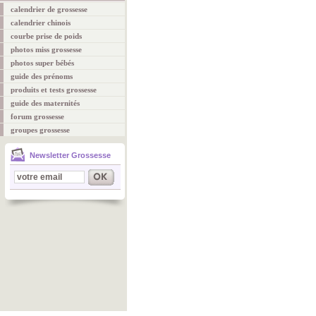
calendrier de grossesse
calendrier chinois
courbe prise de poids
photos miss grossesse
photos super bébés
guide des prénoms
produits et tests grossesse
guide des maternités
forum grossesse
groupes grossesse
Newsletter Grossesse