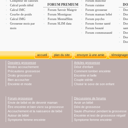
Compteur de calories
Forum minceur
FORUM PREMIUM
DO
Calcul poids idéal
Forum cuisine
Calcul IMC
Forum Savoir Maigrir
Forum grossesse
Dos
Courbe de poids
Forum Montignac
Forum maman bébé
Dos
Calcul IMG
Forum MentalSlim
Forum psycho
Dos
Grossesse mois par
Forum SLIM data
Forum forme santé
Dos
mois
Forum beauté
san
Forum communauté
Dos
Dos
Dos
accueil
plan du site
envoyer à une amie
témoignage
Dossiers grossesse
Articles grossesse
Modes accouchement
Désir d'enfant
Précautions grossesse
Comment tomber enceinte
Droits grossesse
Enceinte et belle
Bien accoucher
Couple stérile
Enceinte et mode
Choisir le sexe de son enfant
Forum grossesse
Discussions de forums
Envie de bébé et de devenir maman
Avoir un bébé
Être enceinte et bien vivre sa grossesse
Déni de grossesse
Accouchement et la naissance de bébé
Saute d'humeur pendant la grossesse
Autour de bébé
Enceinte et test de grossesse négatif
Symptome femme enceinte
Symptome femme enceinte