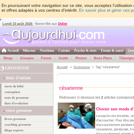
En poursuivant votre navigation sur ce site, vous acceptez l'utilisati
et offres adaptés à vos centres d'intérêt.
En savoir plus et gérer ces 
Lundi 10 août 2026
- Bonne fête aux
Didier
Accueil
Minceur
Nutrition
Cuisine
Psycho & tests
Forme & santé
Gro
Blogs
Groupes
Forum
Guide
Photos
Bons Plans
Témoign
Accueil
>
Grossesse
> Tag "césarienne"
GROSSESSE
désir d'enfant
envie de bébé
césarienne
conception
Retrouvez ci-dessous les
2
articles corespond
tests de grossesse
date d'ovulation
Choisir son mode d
votre grossesse
Lorsqu'on est enceinte, on
livres grossesse
d'accoucher. Pour être plu
coaching grossesse
d'accouchement pendant 
césarienne, péridurale, il 
blogs experts
d'accouchement adapté à 