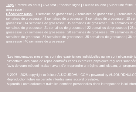
Tags
:
Perdre les eaux
|
Ova-test
|
Enceinte signe
|
Fausse couche
|
Sucer une tétine
|
grossesse
|
Découvrez aussi
:
1 semaine de grossesse
|
2 semaines de grossesse
|
3 semaines d
semaines de grossesse
|
8 semaines de grossesse
|
9 semaines de grossesse
|
10 se
grossesse
|
14 semaines de grossesse
|
15 semaines de grossesse
|
16 semaines de 
semaines de grossesse
|
21 semaines de grossesse
|
22 semaines de grossesse
|
23 
grossesse
|
27 semaines de grossesse
|
28 semaines de grossesse
|
29 semaines de 
semaines de grssesse
|
34 semaines de grossesse
|
35 semaines de grossesse
|
36 s
grossesse
|
40 semaines de grossesse
|
*Les témoignages présentés sont des expériences individuelles qui ne sont ni caractéri
alimentaire, des plans de repas contrôlés et des exercices physiques réguliers sont n
l'avis de votre médecin traitant avant d'entreprendre un régime amincissant, un programm
© 2007 - 2026 copyright et éditeur AUJOURDHUI.COM / powered by AUJOURDHUI.
Reproduction totale ou partielle interdite sans accord préalable.
Aujourdhui.com collecte et traite les données personnelles dans le respect de la loi Inf