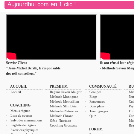
Aujourdhui.com en 1 clic !
Service Client
ils ont réussi leur rég
"Jean-Michel Berille, le responsable
- Méthode Savoir Maig
des télé-conseillers."
ACCUEIL
PREMIUM
COMMUNAUTÉ
RU
Accueil
Régime Savoir Maigrir
Groupes
Min
Méthode Montignac
Blogs
Nut
Méthode MentalSlim
Rencontres
Cui
COACHING
Méthode Slim Data
Bons plans
Psy
Menus régime
Méthodes Naturelles
Témoignages
For
Liste de courses
Méthode Chrono-
Quiz
Gro
Suivi des mensurations
Géno-Nutrition
Ma
Réglette de régime
Coaching Grossesse
Bea
FORUM
Exercices physiques