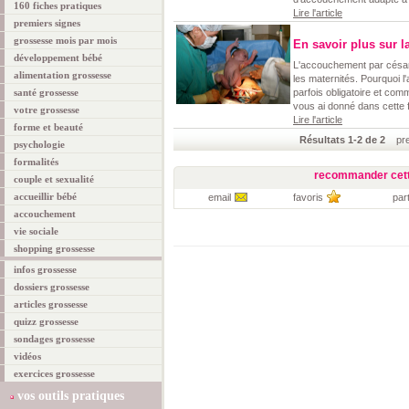
160 fiches pratiques
Lire l'article
premiers signes
grossesse mois par mois
En savoir plus sur l
développement bébé
L'accouchement par césari
alimentation grossesse
les maternités. Pourquoi 
santé grossesse
parfois obligatoire et com
vous ai donné dans cette f
votre grossesse
Lire l'article
forme et beauté
Résultats 1-2 de 2
prem
psychologie
formalités
recommander cett
couple et sexualité
accueillir bébé
email
favoris
par
accouchement
vie sociale
shopping grossesse
infos grossesse
dossiers grossesse
articles grossesse
quizz grossesse
sondages grossesse
vidéos
exercices grossesse
vos outils pratiques