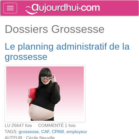
Toggle
navigation
Tog
Dossiers Grossesse
sea
Le planning administratif de la
grossesse
LU 25647 fois COMMENTÉ 1 fois
TAGS:
grossesse
,
CAF
,
CPAM
,
employeur
AUTEUR : Cécile Neuville