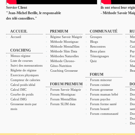
Service Client
ils ont réussi leur rég
"Jean-Michel Berille, le responsable
- Méthode Savoir Maig
des télé-conseillers."
ACCUEIL
PREMIUM
COMMUNAUTÉ
RU
Accueil
Régime Savoir Maigrir
Groupes
Min
Méthode Montignac
Blogs
Nut
Méthode MentalSlim
Rencontres
Cui
COACHING
Méthode Slim Data
Bons plans
Psy
Menus régime
Méthodes Naturelles
Témoignages
For
Liste de courses
Méthode Chrono-
Quiz
Gro
Suivi des mensurations
Géno-Nutrition
Ma
Réglette de régime
Coaching Grossesse
Bea
FORUM
Exercices physiques
Compteur de calories
Forum minceur
FORUM PREMIUM
DO
Calcul poids idéal
Forum cuisine
Calcul IMC
Forum Savoir Maigrir
Forum grossesse
Dos
Courbe de poids
Forum Montignac
Forum maman bébé
Dos
Calcul IMG
Forum MentalSlim
Forum psycho
Dos
Grossesse mois par
Forum SLIM data
Forum forme santé
Dos
mois
Forum beauté
san
Forum communauté
Dos
Dos
Dos