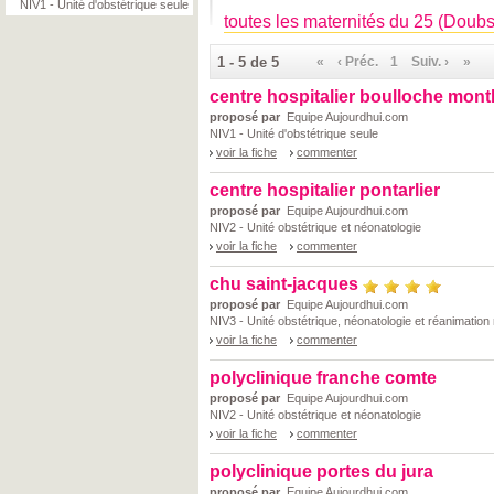
NIV1 - Unité d'obstétrique seule
toutes les maternités du 25 (Doubs
1 - 5 de 5
«
‹ Préc.
1
Suiv. ›
»
centre hospitalier boulloche mont
proposé par
Equipe Aujourdhui.com
NIV1 - Unité d'obstétrique seule
voir la fiche
commenter
centre hospitalier pontarlier
proposé par
Equipe Aujourdhui.com
NIV2 - Unité obstétrique et néonatologie
voir la fiche
commenter
chu saint-jacques
proposé par
Equipe Aujourdhui.com
NIV3 - Unité obstétrique, néonatologie et réanimation
voir la fiche
commenter
polyclinique franche comte
proposé par
Equipe Aujourdhui.com
NIV2 - Unité obstétrique et néonatologie
voir la fiche
commenter
polyclinique portes du jura
proposé par
Equipe Aujourdhui.com