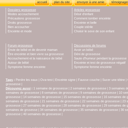
accueil
plan du site
envoyer à une amie
témoignage
Dossiers grossesse
Articles grossesse
Modes accouchement
Désir d'enfant
Précautions grossesse
Comment tomber enceinte
Droits grossesse
Enceinte et belle
Bien accoucher
Couple stérile
Enceinte et mode
Choisir le sexe de son enfant
Forum grossesse
Discussions de forums
Envie de bébé et de devenir maman
Avoir un bébé
Être enceinte et bien vivre sa grossesse
Déni de grossesse
Accouchement et la naissance de bébé
Saute d'humeur pendant la grossesse
Autour de bébé
Enceinte et test de grossesse négatif
Symptome femme enceinte
Symptome femme enceinte
Tags
:
Perdre les eaux
|
Ova-test
|
Enceinte signe
|
Fausse couche
|
Sucer une tétine
|
grossesse
|
Découvrez aussi
:
1 semaine de grossesse
|
2 semaines de grossesse
|
3 semaines d
semaines de grossesse
|
8 semaines de grossesse
|
9 semaines de grossesse
|
10 se
grossesse
|
14 semaines de grossesse
|
15 semaines de grossesse
|
16 semaines de 
semaines de grossesse
|
21 semaines de grossesse
|
22 semaines de grossesse
|
23 
grossesse
|
27 semaines de grossesse
|
28 semaines de grossesse
|
29 semaines de 
semaines de grssesse
|
34 semaines de grossesse
|
35 semaines de grossesse
|
36 s
grossesse
|
40 semaines de grossesse
|