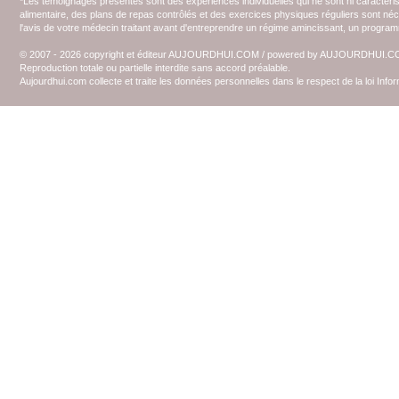
*Les témoignages présentés sont des expériences individuelles qui ne sont ni caractéri
alimentaire, des plans de repas contrôlés et des exercices physiques réguliers sont n
l'avis de votre médecin traitant avant d'entreprendre un régime amincissant, un programm
© 2007 - 2026 copyright et éditeur AUJOURDHUI.COM / powered by AUJOURDHUI.
Reproduction totale ou partielle interdite sans accord préalable.
Aujourdhui.com collecte et traite les données personnelles dans le respect de la loi Inf