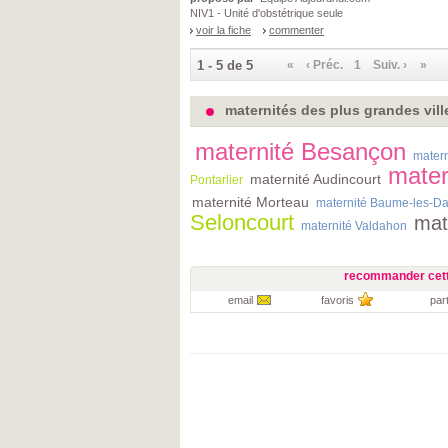
NIV1 - Unité d'obstétrique seule
voir la fiche
commenter
1 - 5 de 5
«
‹ Préc.
1
Suiv. ›
»
maternités des plus grandes vil
maternité Besançon
matern
mater
maternité Audincourt
Pontarlier
maternité Morteau
maternité Baume-les-D
Seloncourt
mat
maternité Valdahon
recommander cett
email
favoris
par