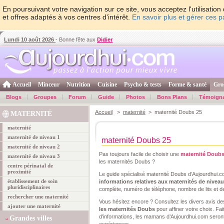
En poursuivant votre navigation sur ce site, vous acceptez l'utilisati
et offres adaptés à vos centres d'intérêt.
En savoir plus et gérer ces 
Lundi 10 août 2026
- Bonne fête aux
Didier
Accueil
Minceur
Nutrition
Cuisine
Psycho & tests
Forme & santé
Gro
Blogs
Groupes
Forum
Guide
Photos
Bons Plans
Témoign
Accueil
>
maternité
> maternité Doubs 25
MATERNITÉ
maternité
maternité de niveau 1
maternité Doubs 25
maternité de niveau 2
Pas toujours facile de choisir une
maternité Doub
maternité de niveau 3
les maternités Doubs ?
centre périnatal de
proximité
Le guide spécialisé maternité Doubs d’Aujourdhui.c
établissement de soin
informations relatives aux maternités de niveau 
pluridisciplinaires
complète, numéro de téléphone, nombre de lits et d
rechercher une maternité
Vous hésitez encore ? Consultez les divers avis d
ajouter une maternité
les maternités Doubs
pour affiner votre choix. Fa
d'informations, les mamans d’Aujourdhui.com seront
Grandes villes