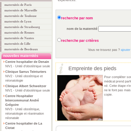
expériences.
maternités de Paris
maternités de Marseille
maternités de Toulouse
recherche par nom
maternités de Lyon
maternités de Strasbourg
nom de la maternité
maternités de Rennes
maternités de Nantes
recherche par critères
maternités de Lille
maternités de Bordeaux
Vous ne trouvez pas ?
ajouter
nouvelles maternités
Centre hospitalier de Denain
NIV1 - Unité d'obstétrique seule
Empreinte des pieds
Clinique Sarrus Teinturiers
NIV2 - Unité obstétrique et
Pour compléter son 
néonatologie
médical prend parf
né. Cette étape n'e
Clinique Albert Schweitzer
ne le font pas mais
NIV1 - Unité d'obstétrique seule
copie.
Centre Hospitalier
Intercommunal André
Grégoire
NIV3 - Unité obstétrique,
néonatologie et réanimation
néonatale
Centre hospitalier de La
Ciotat