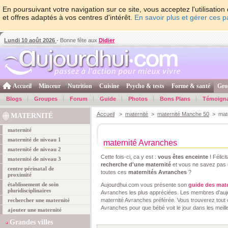
En poursuivant votre navigation sur ce site, vous acceptez l'utilisati
et offres adaptés à vos centres d'intérêt.
En savoir plus et gérer ces 
Lundi 10 août 2026
- Bonne fête aux
Didier
Accueil
Minceur
Nutrition
Cuisine
Psycho & tests
Forme & santé
Gro
Blogs
Groupes
Forum
Guide
Photos
Bons Plans
Témoign
Accueil
>
maternité
>
maternité Manche 50
> mate
MATERNITÉ
maternité
maternité de niveau 1
maternité Avranches
maternité de niveau 2
Cette fois-ci, ca y est :
vous êtes enceinte
! Félici
maternité de niveau 3
recherche d'une maternité
et vous ne savez pas e
centre périnatal de
toutes ces
maternités Avranches
?
proximité
établissement de soin
Aujourdhui.com vous présente son
guide des mate
pluridisciplinaires
Avranches les plus appréciées. Les membres d'aujo
rechercher une maternité
maternité Avranches préférée. Vous trouverez tout ce
Avranches pour que bébé voit le jour dans les meill
ajouter une maternité
Grandes villes