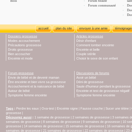
mois
Forum beauté
san
Forum communauté
Dos
Dos
Dos
accueil
plan du site
envoyer à une amie
témoignage
Dossiers grossesse
Articles grossesse
Modes accouchement
Désir d'enfant
Précautions grossesse
Comment tomber enceinte
Droits grossesse
Enceinte et belle
Bien accoucher
Couple stérile
Enceinte et mode
Choisir le sexe de son enfant
Forum grossesse
Discussions de forums
Envie de bébé et de devenir maman
Avoir un bébé
Être enceinte et bien vivre sa grossesse
Déni de grossesse
Accouchement et la naissance de bébé
Saute d'humeur pendant la grossesse
Autour de bébé
Enceinte et test de grossesse négatif
Symptome femme enceinte
Symptome femme enceinte
Tags
:
Perdre les eaux
|
Ova-test
|
Enceinte signe
|
Fausse couche
|
Sucer une tétine
|
grossesse
|
Découvrez aussi
:
1 semaine de grossesse
|
2 semaines de grossesse
|
3 semaines d
semaines de grossesse
|
8 semaines de grossesse
|
9 semaines de grossesse
|
10 se
grossesse
|
14 semaines de grossesse
|
15 semaines de grossesse
|
16 semaines de 
semaines de grossesse
|
21 semaines de grossesse
|
22 semaines de grossesse
|
23 