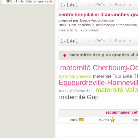
NIV1 - Unité d'obstétrique seule
1 - 1 de 1
«
‹ Préc.
1
Suiv. ›
»
centre hospitalier d'avranches-gra
proposé par
Equipe Aujourdhui.com
NIV3 - Unité obstétrique, néonatologie et réanimation
voir la fiche
commenter
1 - 1 de 1
«
‹ Préc.
1
Suiv. ›
»
maternités des plus grandes vil
maternité Cherbourg-Oct
m
maternité Tourlaville
maternité Granville
Équeurdreville-Hainnevil
maternité Val
maternité Avranches
maternité Gap
recommander cett
email
favoris
par