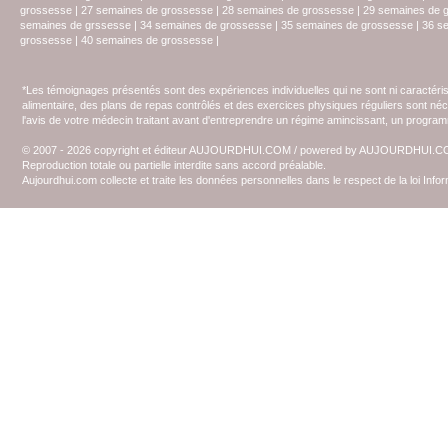
grossesse
|
27 semaines de grossesse
|
28 semaines de grossesse
|
29 semaines de 
semaines de grssesse
|
34 semaines de grossesse
|
35 semaines de grossesse
|
36 s
grossesse
|
40 semaines de grossesse
|
*Les témoignages présentés sont des expériences individuelles qui ne sont ni caractéri
alimentaire, des plans de repas contrôlés et des exercices physiques réguliers sont n
l'avis de votre médecin traitant avant d'entreprendre un régime amincissant, un programm
© 2007 - 2026 copyright et éditeur AUJOURDHUI.COM / powered by AUJOURDHUI.
Reproduction totale ou partielle interdite sans accord préalable.
Aujourdhui.com collecte et traite les données personnelles dans le respect de la loi Inf