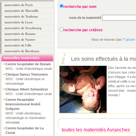
maternités de Paris
recherche par nom
maternités de Marseille
maternités de Toulouse
nom de la maternité
maternités de Lyon
maternités de Strasbourg
recherche par critères
maternités de Rennes
maternités de Nantes
Vous ne trouvez pas ?
ajouter
maternités de Lille
maternités de Bordeaux
nouvelles maternités
Les soins effectués à la ma
Centre hospitalier de Denain
Dès l'arrivée du n
NIV1 - Unité d'obstétrique seule
s'assure que celui
Clinique Sarrus Teinturiers
test d'Apgar. Il a d
NIV2 - Unité obstétrique et
médical veille à sa
néonatologie
effet, après sa vie 
Clinique Albert Schweitzer
nouvel état : respi
NIV1 - Unité d'obstétrique seule
monde !
Centre Hospitalier
Intercommunal André
Grégoire
NIV3 - Unité obstétrique,
néonatologie et réanimation
néonatale
Centre hospitalier de La
toutes les maternités Avranches
Ciotat