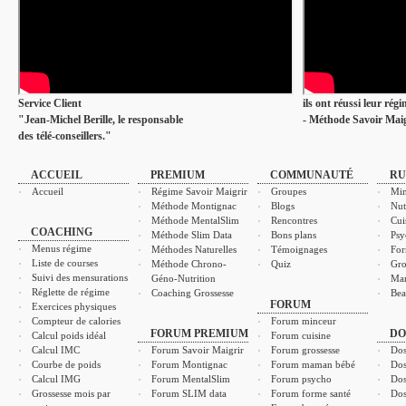
Service Client
ils ont réussi leur rég
"Jean-Michel Berille, le responsable
- Méthode Savoir Maig
des télé-conseillers."
ACCUEIL
PREMIUM
COMMUNAUTÉ
RU
Accueil
Régime Savoir Maigrir
Groupes
Min
Méthode Montignac
Blogs
Nut
Méthode MentalSlim
Rencontres
Cui
COACHING
Méthode Slim Data
Bons plans
Psy
Menus régime
Méthodes Naturelles
Témoignages
For
Liste de courses
Méthode Chrono-
Quiz
Gro
Suivi des mensurations
Géno-Nutrition
Ma
Réglette de régime
Coaching Grossesse
Bea
FORUM
Exercices physiques
Compteur de calories
Forum minceur
FORUM PREMIUM
DO
Calcul poids idéal
Forum cuisine
Calcul IMC
Forum Savoir Maigrir
Forum grossesse
Dos
Courbe de poids
Forum Montignac
Forum maman bébé
Dos
Calcul IMG
Forum MentalSlim
Forum psycho
Dos
Grossesse mois par
Forum SLIM data
Forum forme santé
Dos