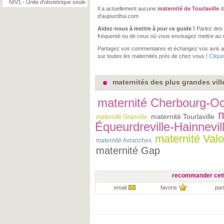
NIV1 - Unité d'obstétrique seule
Il a actuellement aucune
maternité de Tourlaville
d
d'aujourdhui.com
Aidez-nous à mettre à jour ce guide !
Parlez des 
fréquenté ou de ceux où vous envisagez mettre au
Partagez vos commentaires et échangez vos avis 
sur toutes les maternités près de chez vous !
Clique
maternités des plus grandes vil
maternité Cherbourg-Oct
m
maternité Tourlaville
maternité Granville
Équeurdreville-Hainnevil
maternité Val
maternité Avranches
maternité Gap
recommander cett
email
favoris
par