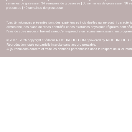
semaines de grssesse
|
34 semaines de grossesse
|
35 semaines de grossesse
|
36 s
grossesse
|
40 semaines de grossesse
|
*Les témoignages présentés sont des expériences individuelles qui ne sont ni caractéri
alimentaire, des plans de repas contrôlés et des exercices physiques réguliers sont n
l'avis de votre médecin traitant avant d'entreprendre un régime amincissant, un programm
© 2007 - 2026 copyright et éditeur AUJOURDHUI.COM / powered by AUJOURDHUI.
Reproduction totale ou partielle interdite sans accord préalable.
Aujourdhui.com collecte et traite les données personnelles dans le respect de la loi Inf