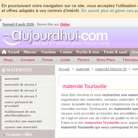
En poursuivant votre navigation sur ce site, vous acceptez l'utilisati
et offres adaptés à vos centres d'intérêt.
En savoir plus et gérer ces 
Samedi 8 août 2026
- Bonne fête aux
Didier
Accueil
Minceur
Nutrition
Cuisine
Psycho & tests
Forme & santé
Gro
Blogs
Groupes
Forum
Guide
Photos
Bons Plans
Témoign
Accueil
>
maternité
>
maternité Manche 50
> mater
MATERNITÉ
maternité
maternité de niveau 1
maternité Tourlaville
maternité de niveau 2
Vous êtes enceinte et vous
recherchez une mater
maternité de niveau 3
organisation des maternités, certaines maternités To
centre périnatal de
cause, la qualité des soins et les compétences du 
proximité
nouvelles normes. Dorénavant, les
maternités son
établissement de soin
niveaux sont accordés en fonction des possibilités 
pluridisciplinaires
ne s’agit en aucun cas de critère de qualité ou de sé
rechercher une maternité
Faites le tri des
maternités Tourlaville
avec aujour
ajouter une maternité
maternité Tourlaville qui vous correspond et v
Grandes villes