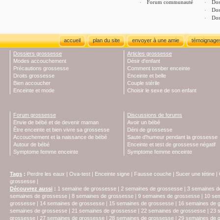
Forum communauté
Dos
Dos
Dos
accueil
plan du site
envoyer à une amie
témoignage
Dossiers grossesse
Articles grossesse
Modes accouchement
Désir d'enfant
Précautions grossesse
Comment tomber enceinte
Droits grossesse
Enceinte et belle
Bien accoucher
Couple stérile
Enceinte et mode
Choisir le sexe de son enfant
Forum grossesse
Discussions de forums
Envie de bébé et de devenir maman
Avoir un bébé
Être enceinte et bien vivre sa grossesse
Déni de grossesse
Accouchement et la naissance de bébé
Saute d'humeur pendant la grossesse
Autour de bébé
Enceinte et test de grossesse négatif
Symptome femme enceinte
Symptome femme enceinte
Tags
:
Perdre les eaux
|
Ova-test
|
Enceinte signe
|
Fausse couche
|
Sucer une tétine
|
grossesse
|
Découvrez aussi
:
1 semaine de grossesse
|
2 semaines de grossesse
|
3 semaines d
semaines de grossesse
|
8 semaines de grossesse
|
9 semaines de grossesse
|
10 se
grossesse
|
14 semaines de grossesse
|
15 semaines de grossesse
|
16 semaines de 
semaines de grossesse
|
21 semaines de grossesse
|
22 semaines de grossesse
|
23 
grossesse
|
27 semaines de grossesse
|
28 semaines de grossesse
|
29 semaines de 