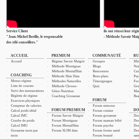
Service Client
ils ont réussi leur rég
"Jean-Michel Berille, le responsable
- Méthode Savoir Maig
des télé-conseillers."
ACCUEIL
PREMIUM
COMMUNAUTÉ
RU
Accueil
Régime Savoir Maigrir
Groupes
Min
Méthode Montignac
Blogs
Nut
Méthode MentalSlim
Rencontres
Cui
COACHING
Méthode Slim Data
Bons plans
Psy
Menus régime
Méthodes Naturelles
Témoignages
For
Liste de courses
Méthode Chrono-
Quiz
Gro
Suivi des mensurations
Géno-Nutrition
Ma
Réglette de régime
Coaching Grossesse
Bea
FORUM
Exercices physiques
Compteur de calories
Forum minceur
FORUM PREMIUM
DO
Calcul poids idéal
Forum cuisine
Calcul IMC
Forum Savoir Maigrir
Forum grossesse
Dos
Courbe de poids
Forum Montignac
Forum maman bébé
Dos
Calcul IMG
Forum MentalSlim
Forum psycho
Dos
Grossesse mois par
Forum SLIM data
Forum forme santé
Dos
mois
Forum beauté
san