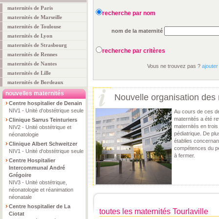
maternités de Paris
recherche par nom
maternités de Marseille
maternités de Toulouse
nom de la maternité
maternités de Lyon
maternités de Strasbourg
recherche par critères
maternités de Rennes
maternités de Nantes
Vous ne trouvez pas ?
ajouter
maternités de Lille
maternités de Bordeaux
nouvelles maternités
Nouvelle organisation des 
Centre hospitalier de Denain
NIV1 - Unité d'obstétrique seule
Au cours de ces de
maternités a été r
Clinique Sarrus Teinturiers
maternités en troi
NIV2 - Unité obstétrique et
pédiatrique. De pl
néonatologie
établies concernant
Clinique Albert Schweitzer
compétences du per
NIV1 - Unité d'obstétrique seule
à fermer.
Centre Hospitalier
Intercommunal André
Grégoire
NIV3 - Unité obstétrique,
néonatologie et réanimation
néonatale
Centre hospitalier de La
toutes les maternités Tourlaville
Ciotat