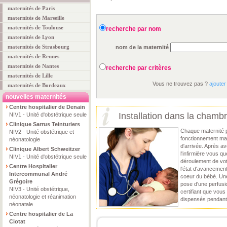
maternités de Paris
maternités de Marseille
maternités de Toulouse
recherche par nom
maternités de Lyon
maternités de Strasbourg
nom de la maternité
maternités de Rennes
maternités de Nantes
recherche par critères
maternités de Lille
Vous ne trouvez pas ?
ajouter
maternités de Bordeaux
nouvelles maternités
Centre hospitalier de Denain
Installation dans la chamb
NIV1 - Unité d'obstétrique seule
Clinique Sarrus Teinturiers
Chaque maternité 
NIV2 - Unité obstétrique et
fonctionnement mai
néonatologie
d'arrivée. Après av
Clinique Albert Schweitzer
l'infirmière vous q
NIV1 - Unité d'obstétrique seule
déroulement de vot
Centre Hospitalier
l'état d'avancement
Intercommunal André
coeur du bébé. Une 
Grégoire
pose d'une perfusi
NIV3 - Unité obstétrique,
certifiant que vous
néonatologie et réanimation
dispensés pendant
néonatale
Centre hospitalier de La
Ciotat