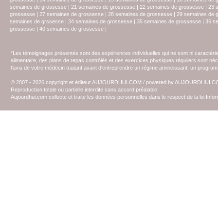
semaines de grossesse
|
21 semaines de grossesse
|
22 semaines de grossesse
|
23 
grossesse
|
27 semaines de grossesse
|
28 semaines de grossesse
|
29 semaines de 
semaines de grssesse
|
34 semaines de grossesse
|
35 semaines de grossesse
|
36 s
grossesse
|
40 semaines de grossesse
|
*Les témoignages présentés sont des expériences individuelles qui ne sont ni caractéri
alimentaire, des plans de repas contrôlés et des exercices physiques réguliers sont n
l'avis de votre médecin traitant avant d'entreprendre un régime amincissant, un programm
© 2007 - 2026 copyright et éditeur AUJOURDHUI.COM / powered by AUJOURDHUI.
Reproduction totale ou partielle interdite sans accord préalable.
Aujourdhui.com collecte et traite les données personnelles dans le respect de la loi Inf