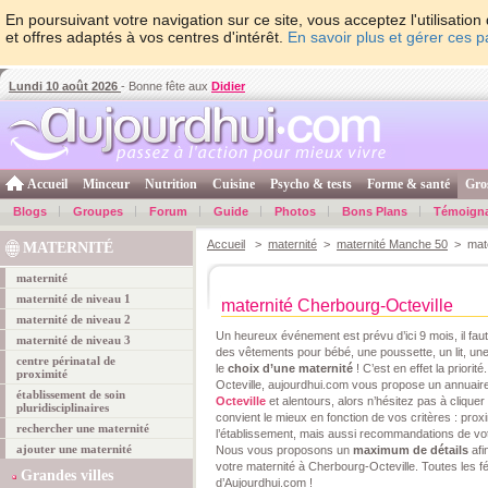
En poursuivant votre navigation sur ce site, vous acceptez l'utilisati
et offres adaptés à vos centres d'intérêt.
En savoir plus et gérer ces 
Lundi 10 août 2026
- Bonne fête aux
Didier
Accueil
Minceur
Nutrition
Cuisine
Psycho & tests
Forme & santé
Gro
Blogs
Groupes
Forum
Guide
Photos
Bons Plans
Témoign
Accueil
>
maternité
>
maternité Manche 50
> mate
MATERNITÉ
maternité
maternité de niveau 1
maternité Cherbourg-Octeville
maternité de niveau 2
Un heureux événement est prévu d’ici 9 mois, il fa
maternité de niveau 3
des vêtements pour bébé, une poussette, un lit,
centre périnatal de
le
choix d’une maternité
! C’est en effet la priori
proximité
Octeville, aujourdhui.com vous propose un annuai
établissement de soin
Octeville
et alentours, alors n’hésitez pas à cliquer
pluridisciplinaires
convient le mieux en fonction de vos critères : prox
rechercher une maternité
l’établissement, mais aussi recommandations de vo
ajouter une maternité
Nous vous proposons un
maximum de détails
afi
votre maternité à Cherbourg-Octeville. Toutes les fél
Grandes villes
d’Aujourdhui.com !