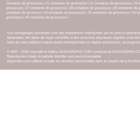
semaines de grossesse
|
21 semaines de grossesse
|
22 semaines de grossesse
|
23 
grossesse
|
27 semaines de grossesse
|
28 semaines de grossesse
|
29 semaines de 
semaines de grssesse
|
34 semaines de grossesse
|
35 semaines de grossesse
|
36 s
grossesse
|
40 semaines de grossesse
|
*Les témoignages présentés sont des expériences individuelles qui ne sont ni caractéri
alimentaire, des plans de repas contrôlés et des exercices physiques réguliers sont n
l'avis de votre médecin traitant avant d'entreprendre un régime amincissant, un programm
© 2007 - 2026 copyright et éditeur AUJOURDHUI.COM / powered by AUJOURDHUI.
Reproduction totale ou partielle interdite sans accord préalable.
Aujourdhui.com collecte et traite les données personnelles dans le respect de la loi Inf