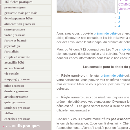
LU 241
160 fiches pratiques
COMMEN
premiers signes
Votre av
grossesse mois par mois
1
2
développement bébé
3
alimentation grossesse
4
santé grossesse
Alors avez-vous trouvé le
prénom de bébé
ou cherc
votre grossesse
aider, découvrez nos conseils et les lois relatives 
forme et beauté
décider enfin, avec le futur papa, du prénom de béb
psychologie
Marc ou Vincent ? Et pourquoi pas Léo ? Le
choix d
formalités
bien une partie de plaisir qu’un vrai calvaire. Pour vo
couple et sexualité
conseils et des informations pour faire le bon choix 
accueillir bébé
Les conseils pour le choix du
accouchement
vie sociale
Règle numéro un
: le futur
prénom de bébé
doit
shopping grossesse
votre partenaire. Vous pouvez tout de même sollicite
avis extérieur. Mais ne vous préoccupez pas trop no
infos grossesse
collecter.
dossiers grossesse
articles grossesse
Règle numéro deux
: ce n’est pas toujours une
prénom de bébé avec votre entourage. Divulguez le 
quizz grossesse
bébé est né… Les gens seront moins à l’aise de crit
sondages grossesse
officiellement enregistré.
vidéos
exercices grossesse
Conseil : Si vous et votre moitié n’êtes
pas d’accor
le jour de la naissance. Et ce jour là dites lui : « Ché
vos outils pratiques
l’accouchement… Alors s’il te plaît peut-on l’appeler 