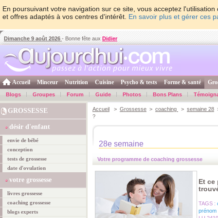
En poursuivant votre navigation sur ce site, vous acceptez l'utilisati
et offres adaptés à vos centres d'intérêt.
En savoir plus et gérer ces 
Dimanche 9 août 2026
- Bonne fête aux
Didier
Accueil
Minceur
Nutrition
Cuisine
Psycho & tests
Forme & santé
Gro
Blogs
Groupes
Forum
Guide
Photos
Bons Plans
Témoign
Accueil
>
Grossesse
>
coaching
>
semaine 28
>
GROSSESSE
?
désir d'enfant
envie de bébé
28e semaine
conception
tests de grossesse
Votre programme de coaching grossesse
date d'ovulation
votre grossesse
Et ce
trouv
livres grossesse
coaching grossesse
TAGS :
prénom 
blogs experts