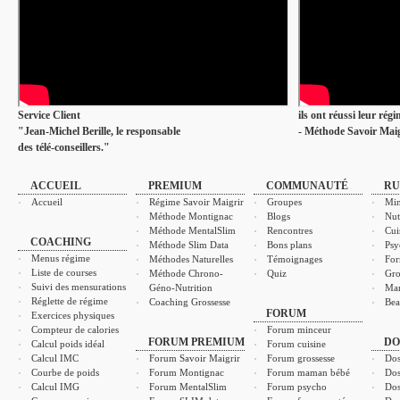
Service Client
ils ont réussi leur rég
"Jean-Michel Berille, le responsable
- Méthode Savoir Maig
des télé-conseillers."
ACCUEIL
PREMIUM
COMMUNAUTÉ
RU
Accueil
Régime Savoir Maigrir
Groupes
Min
Méthode Montignac
Blogs
Nut
Méthode MentalSlim
Rencontres
Cui
COACHING
Méthode Slim Data
Bons plans
Psy
Menus régime
Méthodes Naturelles
Témoignages
For
Liste de courses
Méthode Chrono-
Quiz
Gro
Suivi des mensurations
Géno-Nutrition
Ma
Réglette de régime
Coaching Grossesse
Bea
FORUM
Exercices physiques
Compteur de calories
Forum minceur
FORUM PREMIUM
DO
Calcul poids idéal
Forum cuisine
Calcul IMC
Forum Savoir Maigrir
Forum grossesse
Dos
Courbe de poids
Forum Montignac
Forum maman bébé
Dos
Calcul IMG
Forum MentalSlim
Forum psycho
Dos