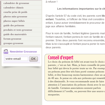
à refuser !
calendrier de grossesse
calendrier chinois
Les informations importantes sur le 
courbe prise de poids
D’après l’article 57 du code civil, les parents sont
lib
photos miss grossesse
enfant
. Toutefois, si l’officier de l’état civil consid
photos super bébés
enfant, il peut aviser immédiatement le procureur de l
guide des prénoms
juge aux affaires familiales.
produits et tests grossesse
Pour le nom de famille, l’enfant légitime (parents mar
guide des maternités
l’enfant naturel, l’enfant portera le nom dz famille de
forum grossesse
premier. Si les deux parents l'ont reconnu ensemble, 
groupes grossesse
Mais la loi s’assouplit et l’enfant pourra porter le n
deux parents.
Newsletter Grossesse
Le choix du prénom de bébé est avant tout le choix 
parents ; c’est un fait. Mais, je leurs conseille de pen
leur bébé qui devra le porter toute sa vie. Par exemp
un prénom peut être très bien porté comme prénom
bébé, et être beaucoup moins harmonieux chez un a
de 40 ans. Je pense en cela aux prénoms qui ressemb
à des diminutifs. Je vous recommande aussi de faire
attention à l’association du prénom choisi avec le n
de famille. Certaines associations sonnent parfois
difficilement à l’oreille, ou peuvent être une source 
moqueries.