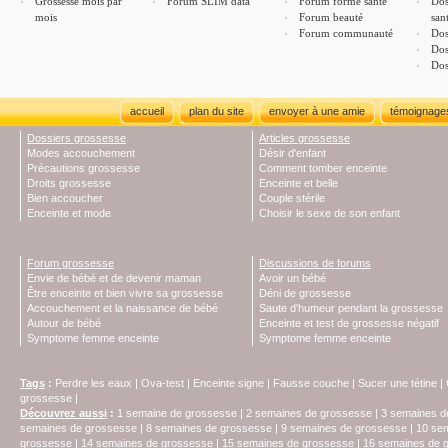
Grossesse mois par
Forum SLIM data
Forum forme santé
Dos
mois
Forum beauté
san
Forum communauté
Dos
Dos
Dos
accueil
plan du site
envoyer à une amie
témoignage
Dossiers grossesse
Articles grossesse
Modes accouchement
Désir d'enfant
Précautions grossesse
Comment tomber enceinte
Droits grossesse
Enceinte et belle
Bien accoucher
Couple stérile
Enceinte et mode
Choisir le sexe de son enfant
Forum grossesse
Discussions de forums
Envie de bébé et de devenir maman
Avoir un bébé
Être enceinte et bien vivre sa grossesse
Déni de grossesse
Accouchement et la naissance de bébé
Saute d'humeur pendant la grossesse
Autour de bébé
Enceinte et test de grossesse négatif
Symptome femme enceinte
Symptome femme enceinte
Tags
:
Perdre les eaux
|
Ova-test
|
Enceinte signe
|
Fausse couche
|
Sucer une tétine
|
grossesse
|
Découvrez aussi
:
1 semaine de grossesse
|
2 semaines de grossesse
|
3 semaines d
semaines de grossesse
|
8 semaines de grossesse
|
9 semaines de grossesse
|
10 se
grossesse
|
14 semaines de grossesse
|
15 semaines de grossesse
|
16 semaines de 