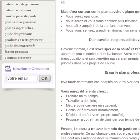
etc.
calendrier de grossesse
calendrier chinois
Mais c’est surtout sur le plan psychologique qu
courbe prise de poids
Vous serez épanouie,
Vous serez et vous vous sentirez plus féminine,
photos miss grossesse
Vous allez acquérir de la confiance en vous,
photos super bébés
Vous vous sentirez grandir en donnant un sens à
guide des prénoms
produits et tests grossesse
De nouvelles responsabilités 
guide des maternités
Devenir maman, c'est
s'occuper de la santé et l’
forum grossesse
apportant tout le bonheur dont il a besoin. Votre enf
groupes grossesse
préoccupations et son bien-être passera en premier.
priorités dans vos projets de couple.
Newsletter Grossesse
Et sur le plan profes
Il va falloir déterminer vos priorités pour trouver des
Vous aurez différents choix :
Prendre un mi-temps,
Travailler à domicile,
Mettre votre carrière en suspend,
Continuer à travailler normalement,
Décider de créer votre propre société,
Proposer à votre mari de diminuer son temps de t
Ensuite, il restera à
trouver le mode de garde
en ad
professionnelle. Ce qui change dans votre vie, c’est 
ces neuf mois avant de devenir maman pour vous y 