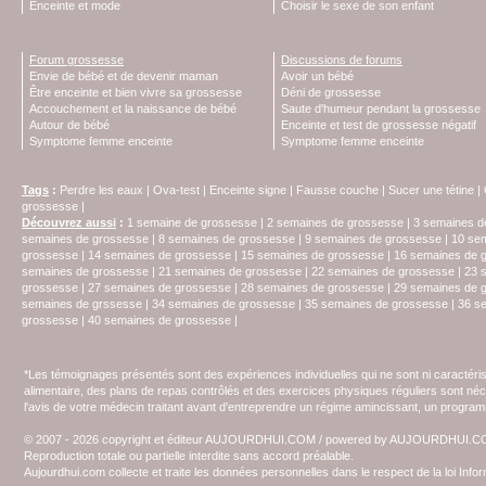
Enceinte et mode
Choisir le sexe de son enfant
Forum grossesse
Discussions de forums
Envie de bébé et de devenir maman
Avoir un bébé
Être enceinte et bien vivre sa grossesse
Déni de grossesse
Accouchement et la naissance de bébé
Saute d'humeur pendant la grossesse
Autour de bébé
Enceinte et test de grossesse négatif
Symptome femme enceinte
Symptome femme enceinte
Tags
:
Perdre les eaux
|
Ova-test
|
Enceinte signe
|
Fausse couche
|
Sucer une tétine
|
grossesse
|
Découvrez aussi
:
1 semaine de grossesse
|
2 semaines de grossesse
|
3 semaines d
semaines de grossesse
|
8 semaines de grossesse
|
9 semaines de grossesse
|
10 se
grossesse
|
14 semaines de grossesse
|
15 semaines de grossesse
|
16 semaines de 
semaines de grossesse
|
21 semaines de grossesse
|
22 semaines de grossesse
|
23 
grossesse
|
27 semaines de grossesse
|
28 semaines de grossesse
|
29 semaines de 
semaines de grssesse
|
34 semaines de grossesse
|
35 semaines de grossesse
|
36 s
grossesse
|
40 semaines de grossesse
|
*Les témoignages présentés sont des expériences individuelles qui ne sont ni caractéri
alimentaire, des plans de repas contrôlés et des exercices physiques réguliers sont n
l'avis de votre médecin traitant avant d'entreprendre un régime amincissant, un programm
© 2007 - 2026 copyright et éditeur AUJOURDHUI.COM / powered by AUJOURDHUI.
Reproduction totale ou partielle interdite sans accord préalable.
Aujourdhui.com collecte et traite les données personnelles dans le respect de la loi Inf