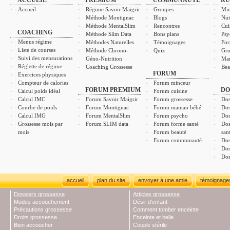
ACCUEIL
PREMIUM
COMMUNAUTÉ
RU
Accueil
Régime Savoir Maigrir
Groupes
Min
Méthode Montignac
Blogs
Nut
Méthode MentalSlim
Rencontres
Cui
COACHING
Méthode Slim Data
Bons plans
Psy
Menus régime
Méthodes Naturelles
Témoignages
For
Liste de courses
Méthode Chrono-
Quiz
Gro
Suivi des mensurations
Géno-Nutrition
Ma
Réglette de régime
Coaching Grossesse
Bea
FORUM
Exercices physiques
Compteur de calories
Forum minceur
FORUM PREMIUM
DO
Calcul poids idéal
Forum cuisine
Calcul IMC
Forum Savoir Maigrir
Forum grossesse
Dos
Courbe de poids
Forum Montignac
Forum maman bébé
Dos
Calcul IMG
Forum MentalSlim
Forum psycho
Dos
Grossesse mois par
Forum SLIM data
Forum forme santé
Dos
mois
Forum beauté
san
Forum communauté
Dos
Dos
Dos
accueil
plan du site
envoyer à une amie
témoignage
Dossiers grossesse
Articles grossesse
Modes accouchement
Désir d'enfant
Précautions grossesse
Comment tomber enceinte
Droits grossesse
Enceinte et belle
Bien accoucher
Couple stérile