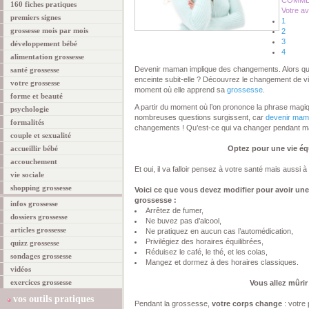
COMMEN
160 fiches pratiques
Votre av
premiers signes
1
grossesse mois par mois
2
3
développement bébé
4
alimentation grossesse
Devenir maman implique des changements. Alors qu
santé grossesse
enceinte subit-elle ? Découvrez le changement de vi
votre grossesse
moment où elle apprend sa
grossesse
.
forme et beauté
A partir du moment où l’on prononce la phrase magiq
psychologie
nombreuses questions surgissent, car
devenir ma
formalités
changements ! Qu’est-ce qui va changer pendant 
couple et sexualité
accueillir bébé
Optez pour une vie équ
accouchement
Et oui, il va falloir pensez à votre santé mais aussi à
vie sociale
shopping grossesse
Voici ce que vous devez modifier pour avoir une
grossesse :
infos grossesse
Arrêtez de fumer,
dossiers grossesse
Ne buvez pas d’alcool,
articles grossesse
Ne pratiquez en aucun cas l’automédication,
Privilégiez des horaires équilibrées,
quizz grossesse
Réduisez le café, le thé, et les colas,
sondages grossesse
Mangez et dormez à des horaires classiques.
vidéos
exercices grossesse
Vous allez mûrir 
vos outils pratiques
Pendant la grossesse,
votre corps change
: votre 