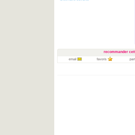
recommander cett
email
favoris
par