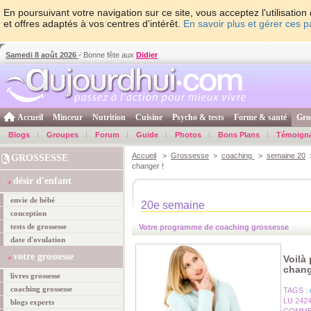
En poursuivant votre navigation sur ce site, vous acceptez l'utilisati
et offres adaptés à vos centres d'intérêt.
En savoir plus et gérer ces 
Samedi 8 août 2026
- Bonne fête aux
Didier
Accueil
Minceur
Nutrition
Cuisine
Psycho & tests
Forme & santé
Gro
Blogs
Groupes
Forum
Guide
Photos
Bons Plans
Témoign
Accueil
>
Grossesse
>
coaching
>
semaine 20
>
GROSSESSE
changer !
désir d'enfant
envie de bébé
20e semaine
conception
tests de grossesse
Votre programme de coaching grossesse
date d'ovulation
votre grossesse
Voilà
chang
livres grossesse
coaching grossesse
TAGS :
LU 242
blogs experts