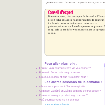
grossesse avec beaucoup de plaisir, vous y arriver
Devenir maman, c'est s'occuper de la santé et l’éduc
de son futur enfant en lui apportant tout le bonheur
il a besoin. Votre enfant sera au centre de vos
préoccupations et son bien-être passera en premier. 
coup, cela va modifier vos priorités dans vos projets
couple.
Pour aller plus loin :
Forum : Voilà pourquoi votre vie va changer ?
Forum du 5ème mois de grossesse
Groupe Jumeaux et plus : rejoignez-nous !
Les autres sessions de la semaine :
4 bons trucs pour contrôler sa respiration
Comment va bébé en 20ème semaine de grossesse ?
Comment voyager pendant la grossesse ?
Voilà pourquoi votre vie va changer !
»
la semaine suivante