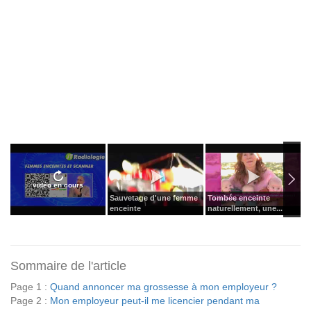
vidéo en cours
Sauvetage d'une femme
Tombée enceinte
7
enceinte
naturellement, une...
q
Sommaire de l'article
Page 1 :
Quand annoncer ma grossesse à mon employeur ?
Page 2 :
Mon employeur peut-il me licencier pendant ma