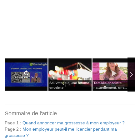
vidéo en cours
Sauvetage d'une femme
Tombée enceinte
7
enceinte
naturellement, une...
q
Sommaire de l'article
Page 1 :
Quand annoncer ma grossesse à mon employeur ?
Page 2 :
Mon employeur peut-il me licencier pendant ma
grossesse ?