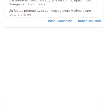
Elle arrête la pilule parès 12 ans de contraception. Les
changements sont réels
Un foetus protège avec son dos sa mère victime d'une
rupture utérine
Infos Grossesse
|
Toutes les infos