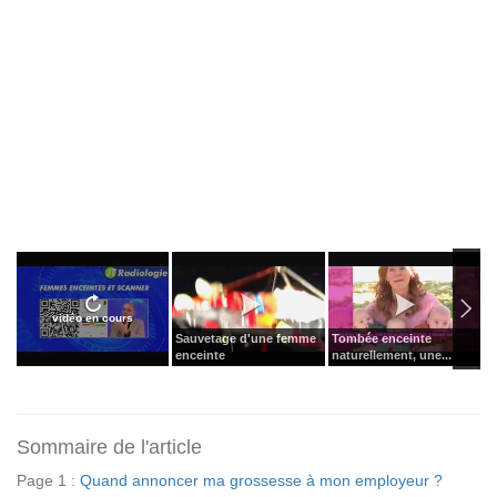
vidéo en cours
Sauvetage d'une femme
Tombée enceinte
7
enceinte
naturellement, une...
q
Sommaire de l'article
Page 1 :
Quand annoncer ma grossesse à mon employeur ?