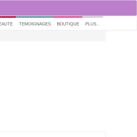
M'inscrire
|
Me connecter
|
? Visite guidée
EAUTE
TEMOIGNAGES
BOUTIQUE
PLUS...