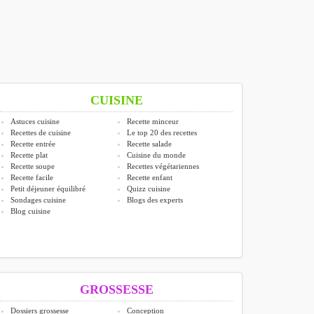
CUISINE
Astuces cuisine
Recette minceur
Recettes de cuisine
Le top 20 des recettes
Recette entrée
Recette salade
Recette plat
Cuisine du monde
Recette soupe
Recettes végétariennes
Recette facile
Recette enfant
Petit déjeuner équilibré
Quizz cuisine
Sondages cuisine
Blogs des experts
Blog cuisine
GROSSESSE
Dossiers grossesse
Conception