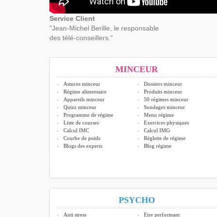
Service Client
"Jean-Michel Berille, le responsable
des télé-conseillers."
MINCEUR
Astuces minceur
Dossiers minceur
Régime alimentaire
Produits minceur
Appareils minceur
50 régimes minceur
Quizz minceur
Sondages minceur
Programme de régime
Menu régime
Liste de courses
Exercices physiques
Calcul IMC
Calcul IMG
Courbe de poids
Réglette de régime
Blogs des experts
Blog régime
PSYCHO
Anti stress
Etre performant