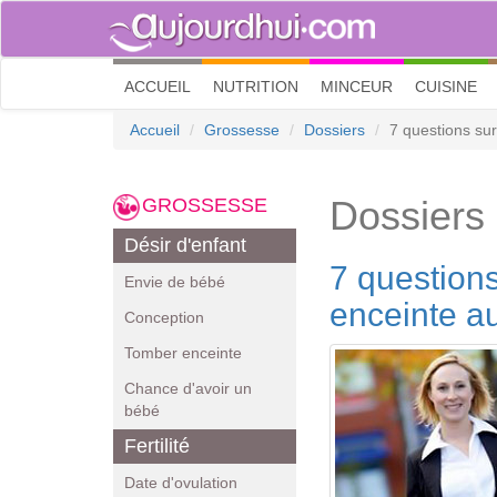
(current)
ACCUEIL
NUTRITION
MINCEUR
CUISINE
Accueil
Grossesse
Dossiers
7 questions sur
Dossiers
GROSSESSE
Désir d'enfant
7 questions
Envie de bébé
enceinte au
Conception
Tomber enceinte
Chance d'avoir un
bébé
Fertilité
Date d'ovulation