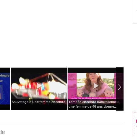
Sauvetage d'une femme enceinte
Tombée enceinte naturellement,
7 sign
une femme de 46 ans donne...
devriez
cle