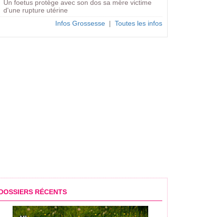
Un foetus protège avec son dos sa mère victime
d'une rupture utérine
Infos Grossesse
|
Toutes les infos
es qui montrent que vous
Une femme accouche dans un
Ce papa dévoile une 
 changer de travail
avion sans savoir qu'elle était...
pour soulager sa fem
DOSSIERS RÉCENTS