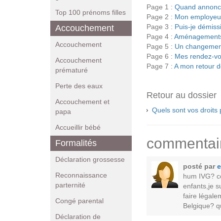
Page 1 :
Quand annonc
Top 100 prénoms filles
Page 2 :
Mon employeur
Page 3 :
Puis-je démis
Accouchement
Page 4 :
Aménagements 
Accouchement
Page 5 :
Un changement
Page 6 :
Mes rendez-vou
Accouchement
Page 7 :
A mon retour d
prématuré
Perte des eaux
Retour au dossier
Accouchement et
Quels sont vos droits
papa
Accueillir bébé
commentai
Formalités
Déclaration grossesse
posté par
e
Reconnaissance
hum IVG? cc,
parternité
enfants,je s
faire légal
Congé parental
Belgique? q
Déclaration de