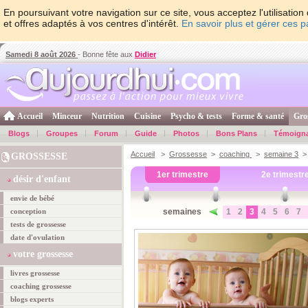
En poursuivant votre navigation sur ce site, vous acceptez l'utilisati
et offres adaptés à vos centres d'intérêt.
En savoir plus et gérer ces 
Samedi 8 août 2026
- Bonne fête aux
Didier
Accueil
Minceur
Nutrition
Cuisine
Psycho & tests
Forme & santé
Gro
Blogs
Groupes
Forum
Guide
Photos
Bons Plans
Témoign
Accueil
>
Grossesse
>
coaching
>
semaine 3
> 
GROSSESSE
1er trimestre
2e trimestr
désir d'enfant
envie de bébé
conception
semaines
1
2
3
4
5
6
7
tests de grossesse
date d'ovulation
votre grossesse
livres grossesse
coaching grossesse
blogs experts