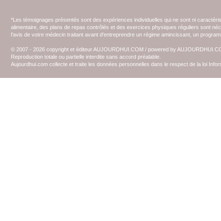
*Les témoignages présentés sont des expériences individuelles qui ne sont ni caractéri
alimentaire, des plans de repas contrôlés et des exercices physiques réguliers sont n
l'avis de votre médecin traitant avant d'entreprendre un régime amincissant, un programm
© 2007 - 2026 copyright et éditeur AUJOURDHUI.COM / powered by AUJOURDHUI.
Reproduction totale ou partielle interdite sans accord préalable.
Aujourdhui.com collecte et traite les données personnelles dans le respect de la loi Inf