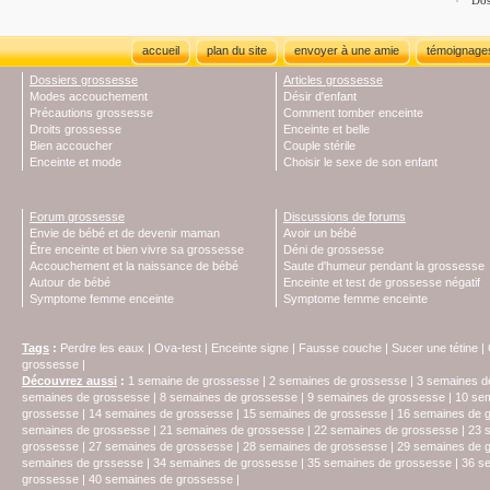
Dos
accueil
plan du site
envoyer à une amie
témoignage
Dossiers grossesse
Articles grossesse
Modes accouchement
Désir d'enfant
Précautions grossesse
Comment tomber enceinte
Droits grossesse
Enceinte et belle
Bien accoucher
Couple stérile
Enceinte et mode
Choisir le sexe de son enfant
Forum grossesse
Discussions de forums
Envie de bébé et de devenir maman
Avoir un bébé
Être enceinte et bien vivre sa grossesse
Déni de grossesse
Accouchement et la naissance de bébé
Saute d'humeur pendant la grossesse
Autour de bébé
Enceinte et test de grossesse négatif
Symptome femme enceinte
Symptome femme enceinte
Tags
:
Perdre les eaux
|
Ova-test
|
Enceinte signe
|
Fausse couche
|
Sucer une tétine
|
grossesse
|
Découvrez aussi
:
1 semaine de grossesse
|
2 semaines de grossesse
|
3 semaines d
semaines de grossesse
|
8 semaines de grossesse
|
9 semaines de grossesse
|
10 se
grossesse
|
14 semaines de grossesse
|
15 semaines de grossesse
|
16 semaines de 
semaines de grossesse
|
21 semaines de grossesse
|
22 semaines de grossesse
|
23 
grossesse
|
27 semaines de grossesse
|
28 semaines de grossesse
|
29 semaines de 
semaines de grssesse
|
34 semaines de grossesse
|
35 semaines de grossesse
|
36 s
grossesse
|
40 semaines de grossesse
|