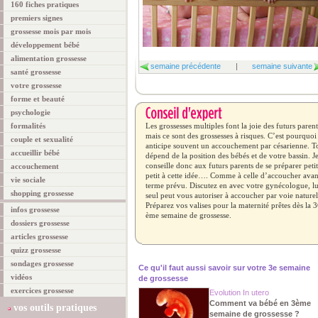
160 fiches pratiques
premiers signes
grossesse mois par mois
développement bébé
alimentation grossesse
semaine précédente
|
semaine suivante
santé grossesse
votre grossesse
forme et beauté
psychologie
formalités
Les grossesses multiples font la joie des futurs parent
mais ce sont des grossesses à risques. C’est pourquoi
couple et sexualité
anticipe souvent un accouchement par césarienne. T
accueillir bébé
dépend de la position des bébés et de votre bassin. J
conseille donc aux futurs parents de se préparer petit
accouchement
petit à cette idée…. Comme à celle d’accoucher avan
vie sociale
terme prévu. Discutez en avec votre gynécologue, lu
shopping grossesse
seul peut vous autoriser à accoucher par voie naturel
Préparez vos valises pour la maternité prêtes dès la 
infos grossesse
ème semaine de grossesse.
dossiers grossesse
articles grossesse
quizz grossesse
sondages grossesse
Ce qu'il faut aussi savoir sur votre 3e semaine
vidéos
de grossesse
exercices grossesse
Evolution In utero
Comment va bébé en 3ème
vos outils pratiques
semaine de grossesse ?