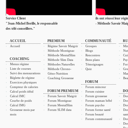
Service Client
ils ont réussi leur rég
"Jean-Michel Berille, le responsable
- Méthode Savoir Maig
des télé-conseillers."
ACCUEIL
PREMIUM
COMMUNAUTÉ
RU
Accueil
Régime Savoir Maigrir
Groupes
Min
Méthode Montignac
Blogs
Nut
Méthode MentalSlim
Rencontres
Cui
COACHING
Méthode Slim Data
Bons plans
Psy
Menus régime
Méthodes Naturelles
Témoignages
For
Liste de courses
Méthode Chrono-
Quiz
Gro
Suivi des mensurations
Géno-Nutrition
Ma
Réglette de régime
Coaching Grossesse
Bea
FORUM
Exercices physiques
Compteur de calories
Forum minceur
FORUM PREMIUM
DO
Calcul poids idéal
Forum cuisine
Calcul IMC
Forum Savoir Maigrir
Forum grossesse
Dos
Courbe de poids
Forum Montignac
Forum maman bébé
Dos
Calcul IMG
Forum MentalSlim
Forum psycho
Dos
Grossesse mois par
Forum SLIM data
Forum forme santé
Dos
mois
Forum beauté
san
Forum communauté
Dos
Dos