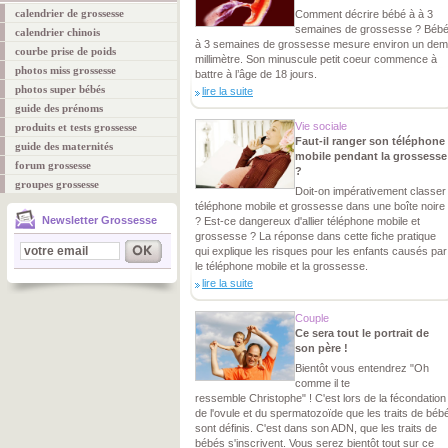
calendrier de grossesse
Comment décrire bébé à à 3
semaines de grossesse ? Béb
calendrier chinois
à 3 semaines de grossesse mesure environ un dem
courbe prise de poids
millimètre. Son minuscule petit coeur commence à
photos miss grossesse
battre à l’âge de 18 jours.
photos super bébés
lire la suite
guide des prénoms
Vie sociale
produits et tests grossesse
Faut-il ranger son téléphone
guide des maternités
mobile pendant la grossesse
forum grossesse
?
groupes grossesse
Doit-on impérativement classer
téléphone mobile et grossesse dans une boîte noire
Newsletter Grossesse
? Est-ce dangereux d'allier téléphone mobile et
grossesse ? La réponse dans cette fiche pratique
qui explique les risques pour les enfants causés par
le téléphone mobile et la grossesse.
lire la suite
Couple
Ce sera tout le portrait de
son père !
Bientôt vous entendrez "Oh
comme il te
ressemble Christophe" ! C'est lors de la fécondation
de l'ovule et du spermatozoïde que les traits de béb
sont définis. C'est dans son ADN, que les traits de
bébés s'inscrivent. Vous serez bientôt tout sur ce